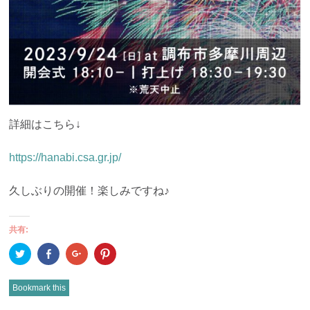
詳細はこちら↓
https://hanabi.csa.gr.jp/
久しぶりの開催！楽しみですね♪
共有:
ク
Facebook
ク
ク
リ
で
リ
リ
ッ
共
ッ
ッ
ク
有
ク
ク
し
(新
し
し
Bookmark this
て
し
て
て
Twitter
い
Google+
Pinterest