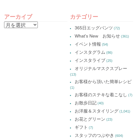
で
ウ
で
で
共
ィ
共
共
有
ン
有
有
POST
(新
ド
(新
(新
し
ウ
し
し
アーカイブ
カテゴリー
い
で
い
い
NAVIGATION
ウ
開
ウ
ウ
ア
ィ
き
ィ
ィ
365日エッグパンツ
(72)
ン
ま
ン
ン
ー
ド
す)
ド
ド
What's New お知らせ
(361)
ウ
ウ
ウ
カ
で
で
で
イベント情報
(54)
開
開
開
イ
き
き
き
インスタグラム
ま
ま
ま
(86)
ブ
す)
す)
す)
インスタライブ
(25)
オリジナルマスクスプレー
(13)
お客様から頂いた簡単レシピ
(1)
お客様のステキな着こなし
(7)
お散歩日記
(40)
お洋服＆スタイリング
(1,041)
お花とグリーン
(23)
ギフト
(7)
スタッフのつぶやき
(604)