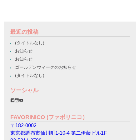
最近の投稿
(タイトルなし)
お知らせ
お知らせ
ゴールデンウィークのお知らせ
(タイトルなし)
ソーシャル
favorinico.jp
favorinico.jp
staff.favorinico
さ
さ
さ
ん
ん
ん
の
の
の
FAVORINICO (ファボリニコ）
プ
プ
プ
ロ
ロ
ロ
〒182-0002
フ
フ
フ
ィ
ィ
ィ
東京都調布市仙川町1-10-4 第二伊藤ビル1F
ー
ー
ー
ル
ル
ル