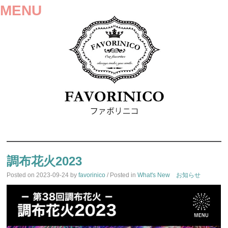
MENU
SKIP
TO
調布花火2023
CONTENT
Posted on
2023-09-24
by
favorinico
/ Posted in
What's New お知らせ