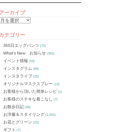
アーカイブ
ア
ー
カ
カテゴリー
イ
365日エッグパンツ
(72)
ブ
What's New お知らせ
(361)
イベント情報
(54)
インスタグラム
(86)
インスタライブ
(25)
オリジナルマスクスプレー
(13)
お客様から頂いた簡単レシピ
(1)
お客様のステキな着こなし
(7)
お散歩日記
(40)
お洋服＆スタイリング
(1,041)
お花とグリーン
(23)
ギフト
(7)