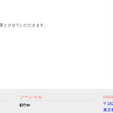
は夏季休業とさせていただきます。
ソーシャル
FA
〒182
favorinico.jp
favorinico.jp
staff.favorinico
さ
さ
さ
東京
ん
ん
ん