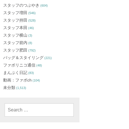
スタッフのつぶやき
(604)
スタッフ増田
(546)
スタッフ持田
(528)
スタッフ本田
(46)
スタッフ横山
(3)
スタッフ箭内
(8)
スタッフ肥田
(792)
バッグ＆スタイリング
(221)
ファボリニコ通信
(48)
まんぷく日記
(83)
動画：ファボch
(104)
未分類
(1,513)
Search
for: