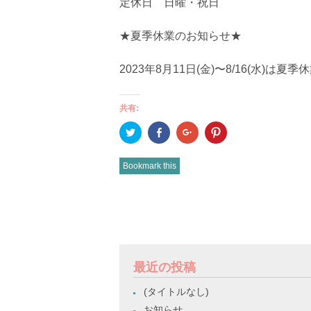
定休日 日曜・祝日
★夏季休業のお知らせ★
2023年8月11日(金)〜8/16(水)
共有:
ク
Facebook
ク
ク
リ
で
リ
リ
ッ
共
ッ
ッ
ク
有
ク
ク
し
(新
し
し
Bookmark this
て
し
て
て
Twitter
い
Google+
Pinterest
で
ウ
で
で
共
ィ
共
共
有
ン
有
有
POST
(新
ド
(新
(新
し
ウ
し
し
い
で
い
い
NAVIGATION
ウ
開
ウ
ウ
ィ
き
ィ
ィ
ン
ま
ン
ン
ド
す)
ド
ド
最近の投稿
ウ
ウ
ウ
で
で
で
開
開
開
(タイトルなし)
き
き
き
ま
ま
ま
お知らせ