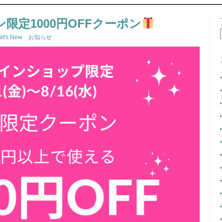
CONTENT
ン限定1000円OFFクーポン
at's New お知らせ