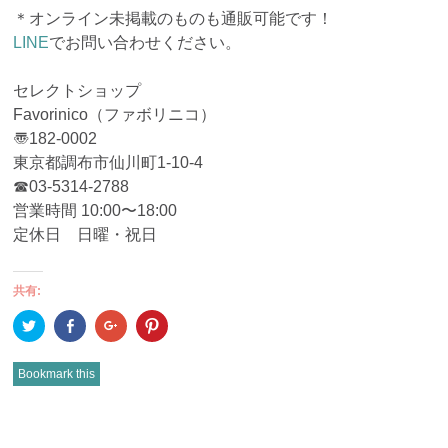
＊オンライン未掲載のものも通販可能です！
LINE
でお問い合わせください。
セレクトショップ
Favorinico（ファボリニコ）
〠182-0002
東京都調布市仙川町1-10-4
☎︎03-5314-2788
営業時間 10:00〜18:00
定休日 日曜・祝日
共有:
ク
Facebook
ク
ク
リ
で
リ
リ
ッ
共
ッ
ッ
ク
有
ク
ク
し
(新
し
し
Bookmark this
て
し
て
て
Twitter
い
Google+
Pinterest
で
ウ
で
で
共
ィ
共
共
有
ン
有
有
POST
(新
ド
(新
(新