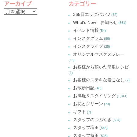
し
ウ
し
し
アーカイブ
カテゴリー
い
で
い
い
NAVIGATION
ウ
開
ウ
ウ
ア
ィ
き
ィ
ィ
365日エッグパンツ
(72)
ン
ま
ン
ン
ー
ド
す)
ド
ド
What's New お知らせ
(361)
ウ
ウ
ウ
カ
で
で
で
イベント情報
(54)
開
開
開
イ
き
き
き
インスタグラム
ま
ま
ま
(86)
ブ
す)
す)
す)
インスタライブ
(25)
オリジナルマスクスプレー
(13)
お客様から頂いた簡単レシピ
(1)
お客様のステキな着こなし
(7)
お散歩日記
(40)
お洋服＆スタイリング
(1,041)
お花とグリーン
(23)
ギフト
(7)
スタッフのつぶやき
(604)
スタッフ増田
(546)
スタッフ持田
(528)