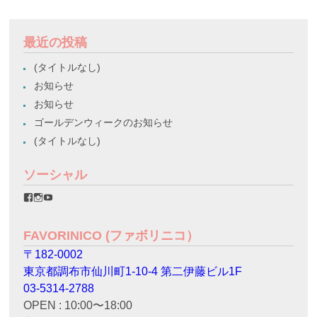
最近の投稿
(タイトルなし)
お知らせ
お知らせ
ゴールデンウィークのお知らせ
(タイトルなし)
ソーシャル
favorinico.jp
favorinico.jp
staff.favorinico
さ
さ
さ
ん
ん
ん
の
の
の
FAVORINICO (ファボリニコ）
プ
プ
プ
ロ
ロ
ロ
〒182-0002
フ
フ
フ
ィ
ィ
ィ
東京都調布市仙川町1-10-4 第二伊藤ビル1F
ー
ー
ー
ル
ル
ル
03-5314-2788
を
を
を
OPEN : 10:00〜18:00
Facebook
Instagram
YouTube
で
で
で