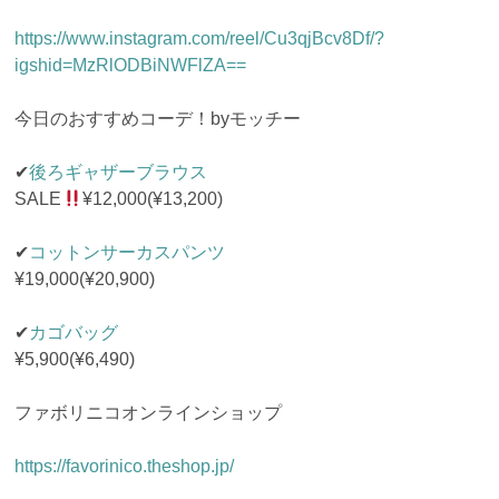
https://www.instagram.com/reel/Cu3qjBcv8Df/?
igshid=MzRlODBiNWFlZA==
今日のおすすめコーデ！byモッチー
✔︎
後ろギャザーブラウス
SALE
¥12,000(¥13,200)
✔︎
コットンサーカスパンツ
¥19,000(¥20,900)
✔︎
カゴバッグ
¥5,900(¥6,490)
ファボリニコオンラインショップ
https://favorinico.theshop.jp/