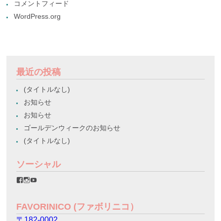
コメントフィード
WordPress.org
最近の投稿
(タイトルなし)
お知らせ
お知らせ
ゴールデンウィークのお知らせ
(タイトルなし)
ソーシャル
favorinico.jp
favorinico.jp
staff.favorinico
さ
さ
さ
ん
ん
ん
の
の
の
FAVORINICO (ファボリニコ）
プ
プ
プ
ロ
ロ
ロ
〒182-0002