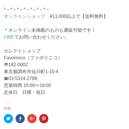
* – * – * – * – * – * – * –
オンラインショップ
¥11,000以上で【送料無料】
＊オンライン未掲載のものも通販可能です！
LINE
でお問い合わせください。
セレクトショップ
Favorinico（ファボリニコ）
〠182-0002
東京都調布市仙川町1-10-4
☎︎03-5314-2788
営業時間 10:00〜18:00
定休日 日曜・祝日
共有:
ク
Facebook
ク
ク
リ
で
リ
リ
ッ
共
ッ
ッ
ク
有
ク
ク