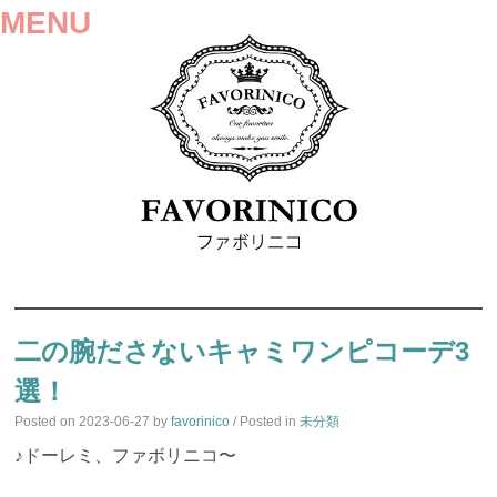
MENU
SKIP
TO
二の腕ださないキャミワンピコーデ3
CONTENT
選！
Posted on
2023-06-27
by
favorinico
/ Posted in
未分類
♪ドーレミ、ファボリニコ〜