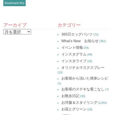
し
(新
し
し
Bookmark this
て
し
て
て
Twitter
い
Google+
Pinterest
で
ウ
で
で
共
ィ
共
共
有
ン
有
有
POST
(新
ド
(新
(新
し
ウ
し
し
アーカイブ
カテゴリー
い
で
い
い
NAVIGATION
ウ
開
ウ
ウ
ア
ィ
き
ィ
ィ
365日エッグパンツ
(72)
ン
ま
ン
ン
ー
ド
す)
ド
ド
What's New お知らせ
(361)
ウ
ウ
ウ
カ
で
で
で
イベント情報
(54)
開
開
開
イ
き
き
き
インスタグラム
ま
ま
ま
(86)
ブ
す)
す)
す)
インスタライブ
(25)
オリジナルマスクスプレー
(13)
お客様から頂いた簡単レシピ
(1)
お客様のステキな着こなし
(7)
お散歩日記
(40)
お洋服＆スタイリング
(1,041)
お花とグリーン
(23)