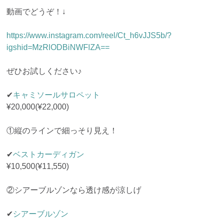
動画でどうぞ！↓
https://www.instagram.com/reel/Ct_h6vJJS5b/?
igshid=MzRlODBiNWFlZA==
ぜひお試しください♪
✔︎
キャミソールサロペット
¥20,000(¥22,000)
①縦のラインで細っそり見え！
✔︎
ベストカーディガン
¥10,500(¥11,550)
②シアーブルゾンなら透け感が涼しげ
✔︎
シアーブルゾン