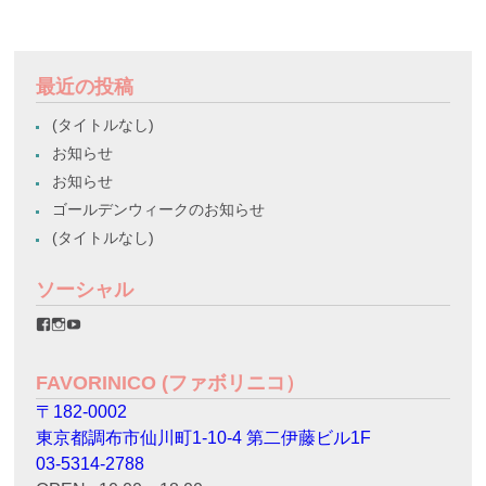
最近の投稿
(タイトルなし)
お知らせ
お知らせ
ゴールデンウィークのお知らせ
(タイトルなし)
ソーシャル
favorinico.jp
favorinico.jp
staff.favorinico
さ
さ
さ
ん
ん
ん
の
の
の
FAVORINICO (ファボリニコ）
プ
プ
プ
ロ
ロ
ロ
〒182-0002
フ
フ
フ
ィ
ィ
ィ
東京都調布市仙川町1-10-4 第二伊藤ビル1F
ー
ー
ー
ル
ル
ル
03-5314-2788
を
を
を