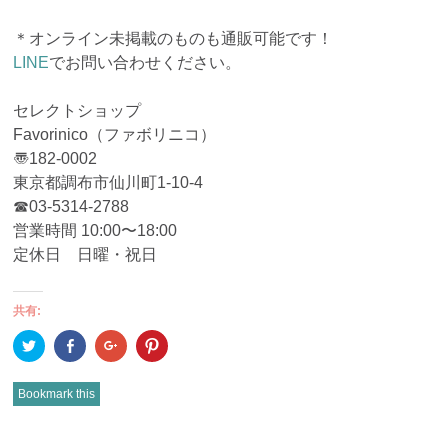
＊オンライン未掲載のものも通販可能です！
LINE
でお問い合わせください。
セレクトショップ
Favorinico（ファボリニコ）
〠182-0002
東京都調布市仙川町1-10-4
☎︎03-5314-2788
営業時間 10:00〜18:00
定休日 日曜・祝日
共有:
ク
Facebook
ク
ク
リ
で
リ
リ
ッ
共
ッ
ッ
ク
有
ク
ク
し
(新
し
し
Bookmark this
て
し
て
て
Twitter
い
Google+
Pinterest
で
ウ
で
で
共
ィ
共
共