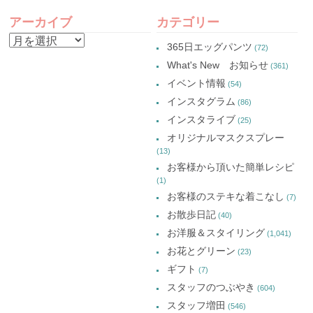
有
ン
有
有
POST
(新
ド
(新
(新
し
ウ
し
し
アーカイブ
カテゴリー
い
で
い
い
NAVIGATION
ウ
開
ウ
ウ
ア
ィ
き
ィ
ィ
365日エッグパンツ
(72)
ン
ま
ン
ン
ー
ド
す)
ド
ド
What's New お知らせ
(361)
ウ
ウ
ウ
カ
で
で
で
イベント情報
(54)
開
開
開
イ
き
き
き
インスタグラム
ま
ま
ま
(86)
ブ
す)
す)
す)
インスタライブ
(25)
オリジナルマスクスプレー
(13)
お客様から頂いた簡単レシピ
(1)
お客様のステキな着こなし
(7)
お散歩日記
(40)
お洋服＆スタイリング
(1,041)
お花とグリーン
(23)
ギフト
(7)
スタッフのつぶやき
(604)
スタッフ増田
(546)