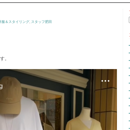
CONTENT
洋服＆スタイリング
,
スタッフ肥田
です。