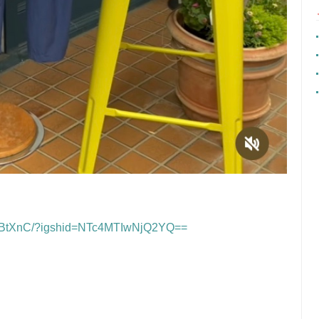
ck2BtXnC/?igshid=NTc4MTIwNjQ2YQ==