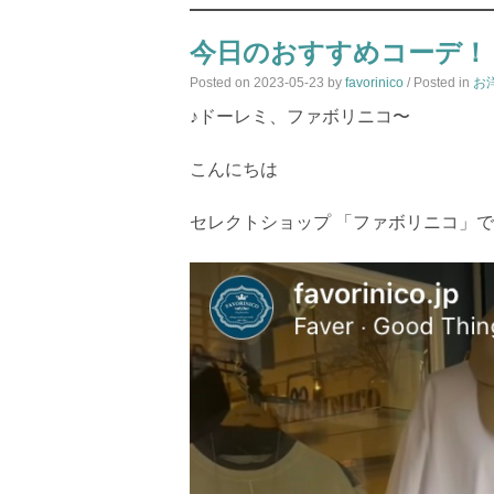
今日のおすすめコーデ！
Posted on
2023-05-23
by
favorinico
/ Posted in
お
♪ドーレミ、ファボリニコ〜
こんにちは
セレクトショップ 「ファボリニコ」