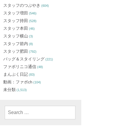
スタッフのつぶやき
(604)
スタッフ増田
(546)
スタッフ持田
(528)
スタッフ本田
(46)
スタッフ横山
(3)
スタッフ箭内
(8)
スタッフ肥田
(792)
バッグ＆スタイリング
(221)
ファボリニコ通信
(48)
まんぷく日記
(83)
動画：ファボch
(104)
未分類
(1,513)
Search
for: