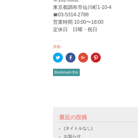
東京都調布市仙川町1-10-4
☎︎03-5314-2788
営業時間 10:00〜18:00
定休日 日曜・祝日
共有:
ク
Facebook
ク
ク
リ
で
リ
リ
ッ
共
ッ
ッ
ク
有
ク
ク
し
(新
し
し
Bookmark this
て
し
て
て
Twitter
い
Google+
Pinterest
で
ウ
で
で
共
ィ
共
共
有
ン
有
有
POST
(新
ド
(新
(新
し
ウ
し
し
い
で
い
い
NAVIGATION
ウ
開
ウ
ウ
ィ
き
ィ
ィ
ン
ま
ン
ン
ド
す)
ド
ド
最近の投稿
ウ
ウ
ウ
で
で
で
開
開
開
(タイトルなし)
き
き
き
ま
ま
ま
お知らせ