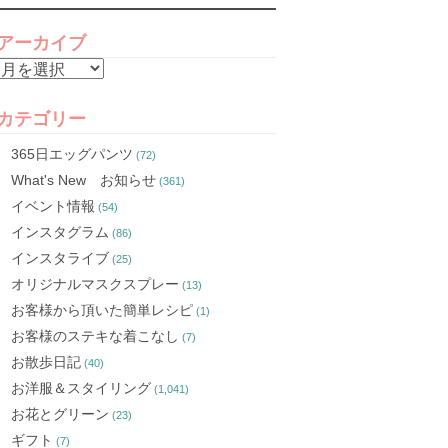
アーカイブ
ア
ー
カ
カテゴリー
イ
365日エッグパンツ
(72)
ブ
What's New お知らせ
(361)
イベント情報
(54)
インスタグラム
(86)
インスタライブ
(25)
オリジナルマスクスプレー
(13)
お客様から頂いた簡単レシピ
(1)
お客様のステキな着こなし
(7)
お散歩日記
(40)
お洋服＆スタイリング
(1,041)
お花とグリーン
(23)
ギフト
(7)