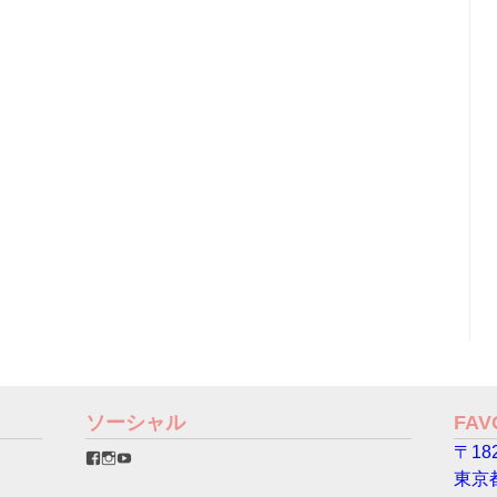
ソーシャル
FA
〒182
favorinico.jp
favorinico.jp
staff.favorinico
さ
さ
さ
東京
ん
ん
ん