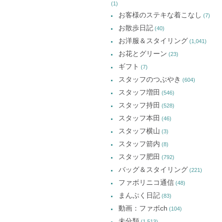
(1)
お客様のステキな着こなし
(7)
お散歩日記
(40)
お洋服＆スタイリング
(1,041)
お花とグリーン
(23)
ギフト
(7)
スタッフのつぶやき
(604)
スタッフ増田
(546)
スタッフ持田
(528)
スタッフ本田
(46)
スタッフ横山
(3)
スタッフ箭内
(8)
スタッフ肥田
(792)
バッグ＆スタイリング
(221)
ファボリニコ通信
(48)
まんぷく日記
(83)
動画：ファボch
(104)
未分類
(1,513)