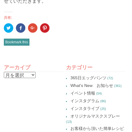
せていただきます。
共有:
ク
Facebook
ク
ク
リ
で
リ
リ
ッ
共
ッ
ッ
ク
有
ク
ク
し
(新
し
し
Bookmark this
て
し
て
て
Twitter
い
Google+
Pinterest
で
ウ
で
で
共
ィ
共
共
有
ン
有
有
POST
(新
ド
(新
(新
し
ウ
し
し
アーカイブ
カテゴリー
い
で
い
い
NAVIGATION
ウ
開
ウ
ウ
ア
ィ
き
ィ
ィ
365日エッグパンツ
(72)
ン
ま
ン
ン
ー
ド
す)
ド
ド
What's New お知らせ
(361)
ウ
ウ
ウ
カ
で
で
で
イベント情報
(54)
開
開
開
イ
き
き
き
インスタグラム
ま
ま
ま
(86)
ブ
す)
す)
す)
インスタライブ
(25)
オリジナルマスクスプレー
(13)
お客様から頂いた簡単レシピ