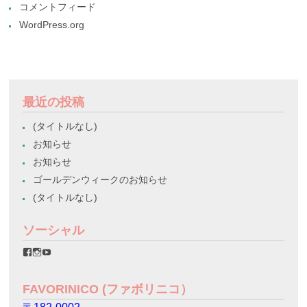
コメントフィード
WordPress.org
最近の投稿
(タイトルなし)
お知らせ
お知らせ
ゴールデンウィークのお知らせ
(タイトルなし)
ソーシャル
favorinico.jp
favorinico.jp
staff.favorinico
さ
さ
さ
ん
ん
ん
の
の
の
FAVORINICO (ファボリニコ）
プ
プ
プ
ロ
ロ
ロ