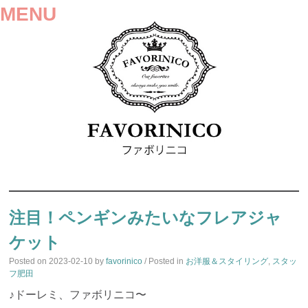
MENU
SKIP
TO
注目！ペンギンみたいなフレアジャ
CONTENT
ケット
Posted on
2023-02-10
by
favorinico
/ Posted in
お洋服＆スタイリング
,
スタッ
フ肥田
♪ドーレミ、ファボリニコ〜