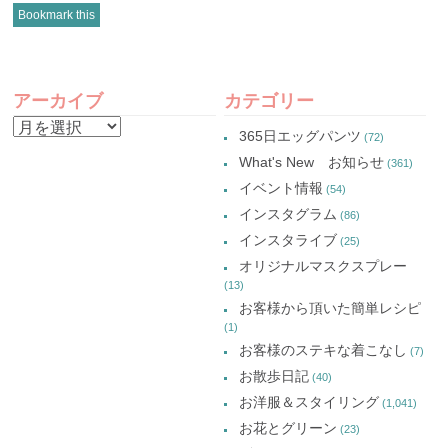
ク
有
ク
ク
し
(新
し
し
Bookmark this
て
し
て
て
Twitter
い
Google+
Pinterest
で
ウ
で
で
共
ィ
共
共
有
ン
有
有
POST
(新
ド
(新
(新
し
ウ
し
し
アーカイブ
カテゴリー
い
で
い
い
NAVIGATION
ウ
開
ウ
ウ
ア
ィ
き
ィ
ィ
365日エッグパンツ
(72)
ン
ま
ン
ン
ー
ド
す)
ド
ド
What's New お知らせ
(361)
ウ
ウ
ウ
カ
で
で
で
イベント情報
(54)
開
開
開
イ
き
き
き
インスタグラム
ま
ま
ま
(86)
ブ
す)
す)
す)
インスタライブ
(25)
オリジナルマスクスプレー
(13)
お客様から頂いた簡単レシピ
(1)
お客様のステキな着こなし
(7)
お散歩日記
(40)
お洋服＆スタイリング
(1,041)
お花とグリーン
(23)