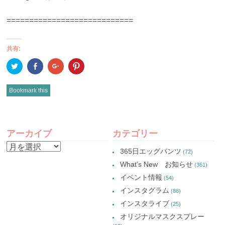
============================
共有:
ク
Facebook
ク
ク
リ
で
リ
リ
ッ
共
ッ
ッ
ク
有
ク
ク
し
(新
し
し
Bookmark this
て
し
て
て
Twitter
い
Google+
Pinterest
で
ウ
で
で
共
ィ
共
共
有
ン
有
有
POST
(新
ド
(新
(新
し
ウ
し
し
アーカイブ
カテゴリー
い
で
い
い
NAVIGATION
ウ
開
ウ
ウ
ア
ィ
き
ィ
ィ
365日エッグパンツ
(72)
ン
ま
ン
ン
ー
ド
す)
ド
ド
What's New お知らせ
(361)
ウ
ウ
ウ
カ
で
で
で
イベント情報
(54)
開
開
開
イ
き
き
き
インスタグラム
ま
ま
ま
(86)
ブ
す)
す)
す)
インスタライブ
(25)
オリジナルマスクスプレー