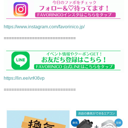
https://www.instagram.com/favorinico.jp/
============================
https://lin.ee/vrKl6vp
============================