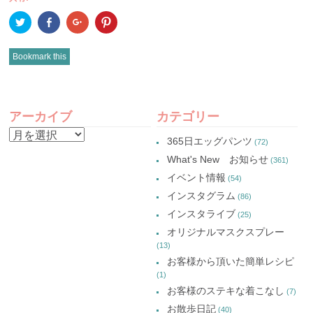
ク
Facebook
ク
ク
リ
で
リ
リ
ッ
共
ッ
ッ
ク
有
ク
ク
し
(新
し
し
Bookmark this
て
し
て
て
Twitter
い
Google+
Pinterest
で
ウ
で
で
共
ィ
共
共
有
ン
有
有
POST
(新
ド
(新
(新
し
ウ
し
し
アーカイブ
カテゴリー
い
で
い
い
NAVIGATION
ウ
開
ウ
ウ
ア
ィ
き
ィ
ィ
365日エッグパンツ
(72)
ン
ま
ン
ン
ー
ド
す)
ド
ド
What's New お知らせ
(361)
ウ
ウ
ウ
カ
で
で
で
イベント情報
(54)
開
開
開
イ
き
き
き
インスタグラム
ま
ま
ま
(86)
ブ
す)
す)
す)
インスタライブ
(25)
オリジナルマスクスプレー
(13)
お客様から頂いた簡単レシピ
(1)
お客様のステキな着こなし
(7)
お散歩日記
(40)