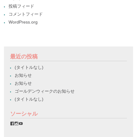
投稿フィード
コメントフィード
WordPress.org
最近の投稿
(タイトルなし)
お知らせ
お知らせ
ゴールデンウィークのお知らせ
(タイトルなし)
ソーシャル
favorinico.jp
favorinico.jp
staff.favorinico
さ
さ
さ
ん
ん
ん
の
の
の