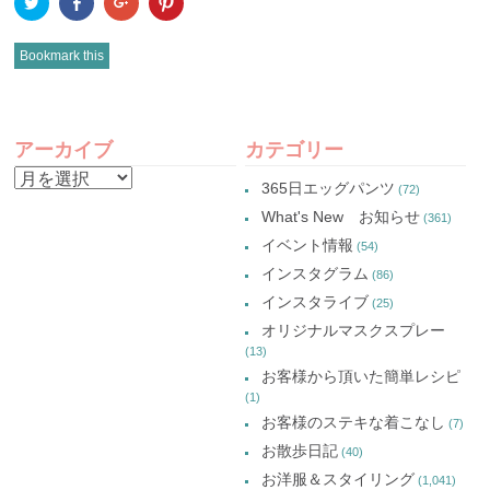
ク
Facebook
ク
ク
リ
で
リ
リ
ッ
共
ッ
ッ
ク
有
ク
ク
し
(新
し
し
Bookmark this
て
し
て
て
Twitter
い
Google+
Pinterest
で
ウ
で
で
共
ィ
共
共
有
ン
有
有
POST
(新
ド
(新
(新
し
ウ
し
し
アーカイブ
カテゴリー
い
で
い
い
NAVIGATION
ウ
開
ウ
ウ
ア
ィ
き
ィ
ィ
365日エッグパンツ
(72)
ン
ま
ン
ン
ー
ド
す)
ド
ド
What's New お知らせ
(361)
ウ
ウ
ウ
カ
で
で
で
イベント情報
(54)
開
開
開
イ
き
き
き
インスタグラム
ま
ま
ま
(86)
ブ
す)
す)
す)
インスタライブ
(25)
オリジナルマスクスプレー
(13)
お客様から頂いた簡単レシピ
(1)
お客様のステキな着こなし
(7)
お散歩日記
(40)
お洋服＆スタイリング
(1,041)