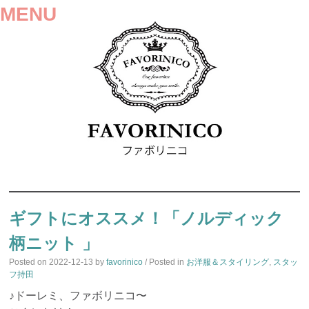
MENU
SKIP
TO
ギフトにオススメ！「ノルディック
CONTENT
柄ニット 」
Posted on
2022-12-13
by
favorinico
/ Posted in
お洋服＆スタイリング
,
スタッ
フ持田
♪ドーレミ、ファボリニコ〜