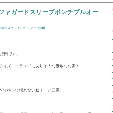
CONTENT
ジャガードスリーブポンチプルオー
洋服＆スタイリング
,
スタッフ持田
の持田です。
ディズニーランドにありそうな素敵なお家！
ぎて持って帰れないね！」と三男。