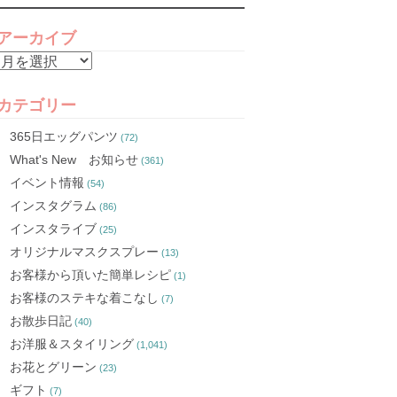
アーカイブ
ア
ー
カ
カテゴリー
イ
365日エッグパンツ
(72)
ブ
What's New お知らせ
(361)
イベント情報
(54)
インスタグラム
(86)
インスタライブ
(25)
オリジナルマスクスプレー
(13)
お客様から頂いた簡単レシピ
(1)
お客様のステキな着こなし
(7)
お散歩日記
(40)
お洋服＆スタイリング
(1,041)
お花とグリーン
(23)
ギフト
(7)