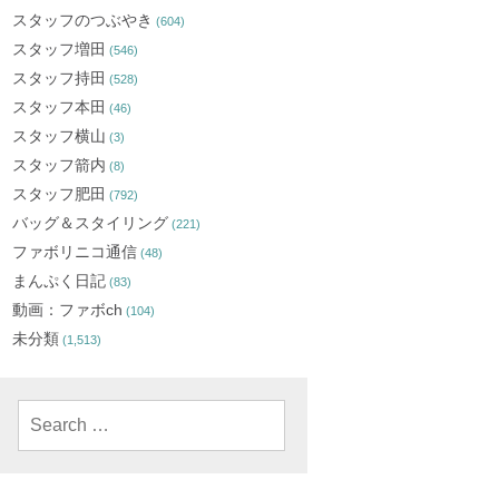
スタッフのつぶやき
(604)
スタッフ増田
(546)
スタッフ持田
(528)
スタッフ本田
(46)
スタッフ横山
(3)
スタッフ箭内
(8)
スタッフ肥田
(792)
バッグ＆スタイリング
(221)
ファボリニコ通信
(48)
まんぷく日記
(83)
動画：ファボch
(104)
未分類
(1,513)
Search
for: