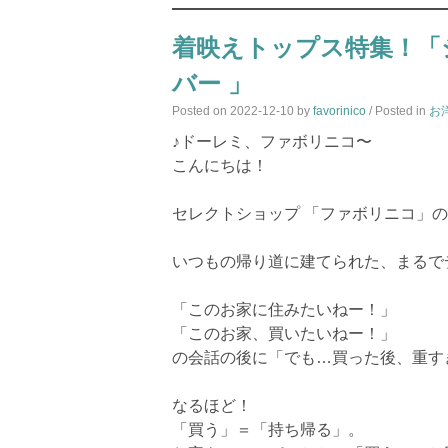
着映えトップス特集！「
バー 」
Posted on
2022-12-10
by
favorinico
/ Posted in
お
♪ドーレミ、ファボリニコ〜
こんにちは！
セレクトショップ 「ファボリニコ」
いつもの帰り道に建てられた、まるで
「このお家に住みたいねー！」
「このお家、買いたいねー！」
の会話の後に「でも…買った後、重す
なるほど！
「買う」＝「持ち帰る」。