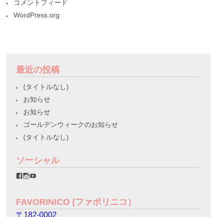
コメントフィード
WordPress.org
最近の投稿
(タイトルなし)
お知らせ
お知らせ
ゴールデンウィークのお知らせ
(タイトルなし)
ソーシャル
favorinico.jp
favorinico.jp
staff.favorinico
さ
さ
さ
ん
ん
ん
の
の
の
FAVORINICO (ファボリニコ）
プ
プ
プ
ロ
ロ
ロ
〒182-0002
フ
フ
フ