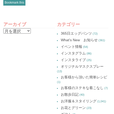
し
(新
し
し
Bookmark this
て
し
て
て
Twitter
い
Google+
Pinterest
で
ウ
で
で
共
ィ
共
共
有
ン
有
有
POST
(新
ド
(新
(新
し
ウ
し
し
アーカイブ
カテゴリー
い
で
い
い
NAVIGATION
ウ
開
ウ
ウ
ア
ィ
き
ィ
ィ
365日エッグパンツ
(72)
ン
ま
ン
ン
ー
ド
す)
ド
ド
What's New お知らせ
(361)
ウ
ウ
ウ
カ
で
で
で
イベント情報
(54)
開
開
開
イ
き
き
き
インスタグラム
ま
ま
ま
(86)
ブ
す)
す)
す)
インスタライブ
(25)
オリジナルマスクスプレー
(13)
お客様から頂いた簡単レシピ
(1)
お客様のステキな着こなし
(7)
お散歩日記
(40)
お洋服＆スタイリング
(1,041)
お花とグリーン
(23)