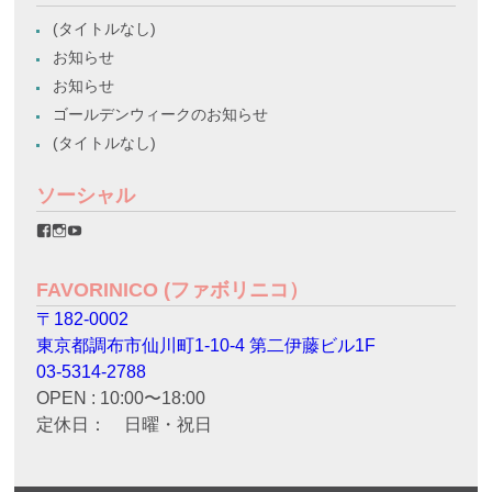
(タイトルなし)
お知らせ
お知らせ
ゴールデンウィークのお知らせ
(タイトルなし)
ソーシャル
favorinico.jp
favorinico.jp
staff.favorinico
さ
さ
さ
ん
ん
ん
の
の
の
FAVORINICO (ファボリニコ）
プ
プ
プ
ロ
ロ
ロ
〒182-0002
フ
フ
フ
ィ
ィ
ィ
東京都調布市仙川町1-10-4 第二伊藤ビル1F
ー
ー
ー
ル
ル
ル
03-5314-2788
を
を
を
OPEN : 10:00〜18:00
Facebook
Instagram
YouTube
で
で
で
定休日： 日曜・祝日
表
表
表
示
示
示