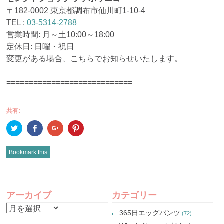
〒182-0002 東京都調布市仙川町1-10-4
TEL :
03-5314-2788
営業時間: 月～土10:00～18:00
定休日: 日曜・祝日
変更がある場合、こちらでお知らせいたします。
============================
共有:
ク
Facebook
ク
ク
リ
で
リ
リ
ッ
共
ッ
ッ
ク
有
ク
ク
し
(新
し
し
Bookmark this
て
し
て
て
Twitter
い
Google+
Pinterest
で
ウ
で
で
共
ィ
共
共
有
ン
有
有
POST
(新
ド
(新
(新
し
ウ
し
し
アーカイブ
カテゴリー
い
で
い
い
NAVIGATION
ウ
開
ウ
ウ
ア
ィ
き
ィ
ィ
365日エッグパンツ
(72)
ン
ま
ン
ン
ー
ド
す)
ド
ド