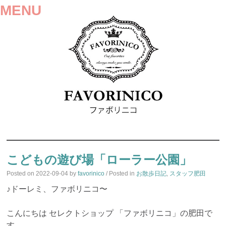
MENU
SKIP
TO
こどもの遊び場「ローラー公園」
CONTENT
Posted on
2022-09-04
by
favorinico
/ Posted in
お散歩日記
,
スタッフ肥田
♪ドーレミ、ファボリニコ〜
こんにちは セレクトショップ 「ファボリニコ」の肥田で
す。