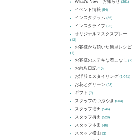
What's New お知らせ
(361)
ウ
ウ
ウ
カ
で
で
で
イベント情報
(54)
開
開
開
イ
き
き
き
インスタグラム
ま
ま
ま
(86)
ブ
す)
す)
す)
インスタライブ
(25)
オリジナルマスクスプレー
(13)
お客様から頂いた簡単レシピ
(1)
お客様のステキな着こなし
(7)
お散歩日記
(40)
お洋服＆スタイリング
(1,041)
お花とグリーン
(23)
ギフト
(7)
スタッフのつぶやき
(604)
スタッフ増田
(546)
スタッフ持田
(528)
スタッフ本田
(46)
スタッフ横山
(3)