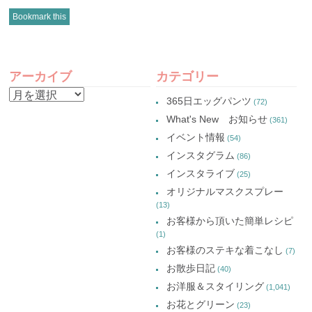
ク
有
ク
ク
し
(新
し
し
Bookmark this
て
し
て
て
Twitter
い
Google+
Pinterest
で
ウ
で
で
共
ィ
共
共
有
ン
有
有
POST
(新
ド
(新
(新
し
ウ
し
し
アーカイブ
カテゴリー
い
で
い
い
NAVIGATION
ウ
開
ウ
ウ
ア
ィ
き
ィ
ィ
365日エッグパンツ
(72)
ン
ま
ン
ン
ー
ド
す)
ド
ド
What's New お知らせ
(361)
ウ
ウ
ウ
カ
で
で
で
イベント情報
(54)
開
開
開
イ
き
き
き
インスタグラム
ま
ま
ま
(86)
ブ
す)
す)
す)
インスタライブ
(25)
オリジナルマスクスプレー
(13)
お客様から頂いた簡単レシピ
(1)
お客様のステキな着こなし
(7)
お散歩日記
(40)
お洋服＆スタイリング
(1,041)
お花とグリーン
(23)