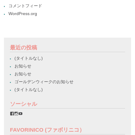
コメントフィード
WordPress.org
最近の投稿
(タイトルなし)
お知らせ
お知らせ
ゴールデンウィークのお知らせ
(タイトルなし)
ソーシャル
favorinico.jp
favorinico.jp
staff.favorinico
さ
さ
さ
ん
ん
ん
の
の
の
FAVORINICO (ファボリニコ）
プ
プ
プ
ロ
ロ
ロ