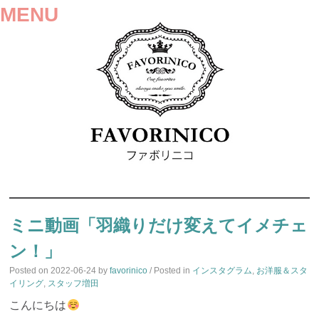
MENU
SKIP
TO
ミニ動画「羽織りだけ変えてイメチェ
CONTENT
ン！」
Posted on
2022-06-24
by
favorinico
/ Posted in
インスタグラム
,
お洋服＆スタ
イリング
,
スタッフ増田
こんにちは