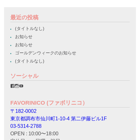
最近の投稿
(タイトルなし)
お知らせ
お知らせ
ゴールデンウィークのお知らせ
(タイトルなし)
ソーシャル
favorinico.jp
favorinico.jp
staff.favorinico
さ
さ
さ
ん
ん
ん
の
の
の
FAVORINICO (ファボリニコ）
プ
プ
プ
ロ
ロ
ロ
〒182-0002
フ
フ
フ
ィ
ィ
ィ
東京都調布市仙川町1-10-4 第二伊藤ビル1F
ー
ー
ー
ル
ル
ル
03-5314-2788
を
を
を
OPEN : 10:00〜18:00
Facebook
Instagram
YouTube
で
で
で