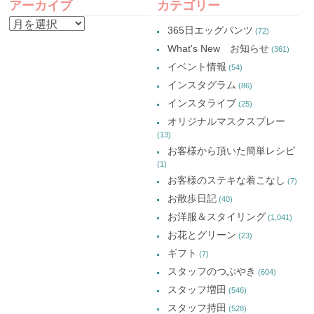
し
ウ
し
し
アーカイブ
カテゴリー
い
で
い
い
NAVIGATION
ウ
開
ウ
ウ
ア
ィ
き
ィ
ィ
365日エッグパンツ
(72)
ン
ま
ン
ン
ー
ド
す)
ド
ド
What's New お知らせ
(361)
ウ
ウ
ウ
カ
で
で
で
イベント情報
(54)
開
開
開
イ
き
き
き
インスタグラム
ま
ま
ま
(86)
ブ
す)
す)
す)
インスタライブ
(25)
オリジナルマスクスプレー
(13)
お客様から頂いた簡単レシピ
(1)
お客様のステキな着こなし
(7)
お散歩日記
(40)
お洋服＆スタイリング
(1,041)
お花とグリーン
(23)
ギフト
(7)
スタッフのつぶやき
(604)
スタッフ増田
(546)
スタッフ持田
(528)