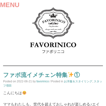
MENU
SKIP
TO
ファボ流イメチェン特集
①
CONTENT
Posted on
2022-06-21
by
favorinico
/ Posted in
お洋服＆スタイリング
,
スタッ
フ増田
こんにちは
ママもわたしも、世代を超えておしゃれが楽しめる♪エイ