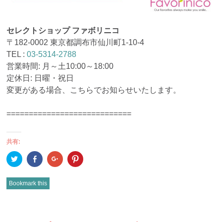
セレクトショップ ファボリニコ
〒182-0002 東京都調布市仙川町1-10-4
TEL :
03-5314-2788
営業時間: 月～土10:00～18:00
定休日: 日曜・祝日
変更がある場合、こちらでお知らせいたします。
============================
共有:
ク
Facebook
ク
ク
リ
で
リ
リ
ッ
共
ッ
ッ
ク
有
ク
ク
し
(新
し
し
Bookmark this
て
し
て
て
Twitter
い
Google+
Pinterest
で
ウ
で
で
共
ィ
共
共
有
ン
有
有
POST
(新
ド
(新
(新