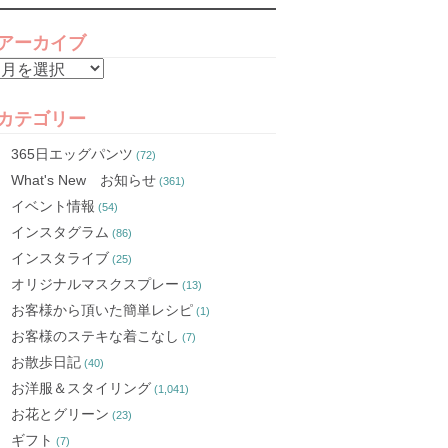
アーカイブ
ア
ー
カ
カテゴリー
イ
365日エッグパンツ
(72)
ブ
What's New お知らせ
(361)
イベント情報
(54)
インスタグラム
(86)
インスタライブ
(25)
オリジナルマスクスプレー
(13)
お客様から頂いた簡単レシピ
(1)
お客様のステキな着こなし
(7)
お散歩日記
(40)
お洋服＆スタイリング
(1,041)
お花とグリーン
(23)
ギフト
(7)