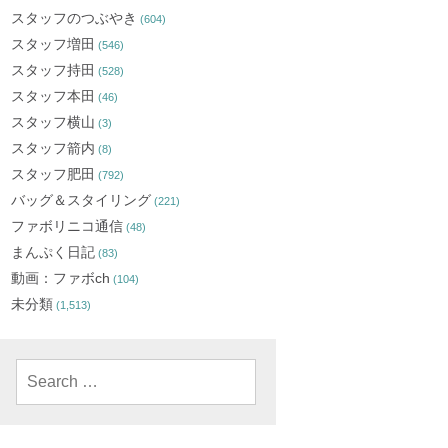
スタッフのつぶやき
(604)
スタッフ増田
(546)
スタッフ持田
(528)
スタッフ本田
(46)
スタッフ横山
(3)
スタッフ箭内
(8)
スタッフ肥田
(792)
バッグ＆スタイリング
(221)
ファボリニコ通信
(48)
まんぷく日記
(83)
動画：ファボch
(104)
未分類
(1,513)
Search
for: