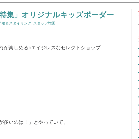
CONTENT
特集」オリジナルキッズボーダー
洋服＆スタイリング
,
スタッフ増田
れが楽しめる♪エイジレスなセレクトショップ
が多いのは！」とやっていて、