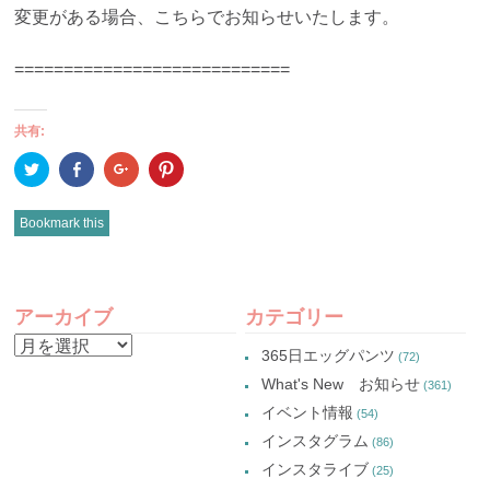
変更がある場合、こちらでお知らせいたします。
============================
共有:
ク
Facebook
ク
ク
リ
で
リ
リ
ッ
共
ッ
ッ
ク
有
ク
ク
し
(新
し
し
Bookmark this
て
し
て
て
Twitter
い
Google+
Pinterest
で
ウ
で
で
共
ィ
共
共
有
ン
有
有
POST
(新
ド
(新
(新
し
ウ
し
し
アーカイブ
カテゴリー
い
で
い
い
NAVIGATION
ウ
開
ウ
ウ
ア
ィ
き
ィ
ィ
365日エッグパンツ
(72)
ン
ま
ン
ン
ー
ド
す)
ド
ド
What's New お知らせ
(361)
ウ
ウ
ウ
カ
で
で
で
イベント情報
(54)
開
開
開
イ
き
き
き
インスタグラム
ま
ま
ま
(86)
ブ
す)
す)
す)
インスタライブ
(25)