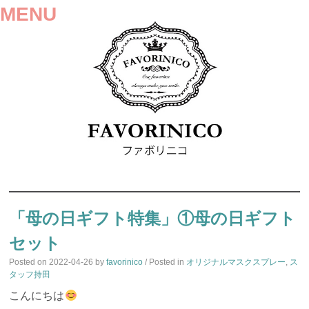
MENU
SKIP
TO
「母の日ギフト特集」①母の日ギフト
CONTENT
セット
Posted on
2022-04-26
by
favorinico
/ Posted in
オリジナルマスクスプレー
,
ス
タッフ持田
こんにちは