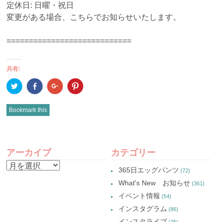
定休日: 日曜・祝日
変更がある場合、こちらでお知らせいたします。
============================
共有:
ク
Facebook
ク
ク
リ
で
リ
リ
ッ
共
ッ
ッ
ク
有
ク
ク
し
(新
し
し
Bookmark this
て
し
て
て
Twitter
い
Google+
Pinterest
で
ウ
で
で
共
ィ
共
共
有
ン
有
有
POST
(新
ド
(新
(新
し
ウ
し
し
アーカイブ
カテゴリー
い
で
い
い
NAVIGATION
ウ
開
ウ
ウ
ア
ィ
き
ィ
ィ
365日エッグパンツ
(72)
ン
ま
ン
ン
ー
ド
す)
ド
ド
What's New お知らせ
(361)
ウ
ウ
ウ
カ
で
で
で
イベント情報
(54)
開
開
開
イ
き
き
き
インスタグラム
ま
ま
ま
(86)
ブ
す)
す)
す)
インスタライブ
(25)