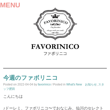
MENU
SKIP
TO
今週のファボリニコ
CONTENT
Posted on
2022-04-04
by
favorinico
/ Posted in
What's New お知らせ
,
スタ
ッフ肥田
こんにちは
♪ドーレミ、ファボリニコ〜でおなじみ、仙川のセレクト