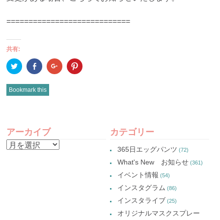
============================
共有:
ク
Facebook
ク
ク
リ
で
リ
リ
ッ
共
ッ
ッ
ク
有
ク
ク
し
(新
し
し
Bookmark this
て
し
て
て
Twitter
い
Google+
Pinterest
で
ウ
で
で
共
ィ
共
共
有
ン
有
有
POST
(新
ド
(新
(新
し
ウ
し
し
アーカイブ
カテゴリー
い
で
い
い
NAVIGATION
ウ
開
ウ
ウ
ア
ィ
き
ィ
ィ
365日エッグパンツ
(72)
ン
ま
ン
ン
ー
ド
す)
ド
ド
What's New お知らせ
(361)
ウ
ウ
ウ
カ
で
で
で
イベント情報
(54)
開
開
開
イ
き
き
き
インスタグラム
ま
ま
ま
(86)
ブ
す)
す)
す)
インスタライブ
(25)
オリジナルマスクスプレー