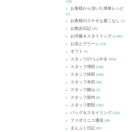
(13)
お客様から頂いた簡単レシピ
(1)
お客様のステキな着こなし
(7)
お散歩日記
(40)
お洋服＆スタイリング
(1,041)
お花とグリーン
(23)
ギフト
(7)
スタッフのつぶやき
(604)
スタッフ増田
(546)
スタッフ持田
(528)
スタッフ本田
(46)
スタッフ横山
(3)
スタッフ箭内
(8)
スタッフ肥田
(792)
バッグ＆スタイリング
(221)
ファボリニコ通信
(48)
まんぷく日記
(83)