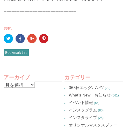
============================
共有:
ク
Facebook
ク
ク
リ
で
リ
リ
ッ
共
ッ
ッ
ク
有
ク
ク
し
(新
し
し
Bookmark this
て
し
て
て
Twitter
い
Google+
Pinterest
で
ウ
で
で
共
ィ
共
共
有
ン
有
有
POST
(新
ド
(新
(新
し
ウ
し
し
アーカイブ
カテゴリー
い
で
い
い
NAVIGATION
ウ
開
ウ
ウ
ア
ィ
き
ィ
ィ
365日エッグパンツ
(72)
ン
ま
ン
ン
ー
ド
す)
ド
ド
What's New お知らせ
(361)
ウ
ウ
ウ
カ
で
で
で
イベント情報
(54)
開
開
開
イ
き
き
き
インスタグラム
ま
ま
ま
(86)
ブ
す)
す)
す)
インスタライブ
(25)
オリジナルマスクスプレー