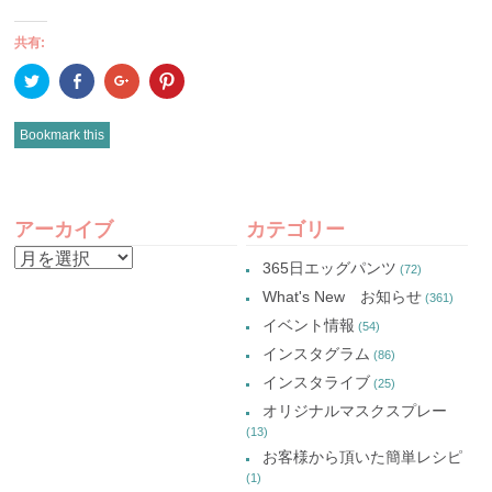
共有:
ク
Facebook
ク
ク
リ
で
リ
リ
ッ
共
ッ
ッ
ク
有
ク
ク
し
(新
し
し
Bookmark this
て
し
て
て
Twitter
い
Google+
Pinterest
で
ウ
で
で
共
ィ
共
共
有
ン
有
有
POST
(新
ド
(新
(新
し
ウ
し
し
アーカイブ
カテゴリー
い
で
い
い
NAVIGATION
ウ
開
ウ
ウ
ア
ィ
き
ィ
ィ
365日エッグパンツ
(72)
ン
ま
ン
ン
ー
ド
す)
ド
ド
What's New お知らせ
(361)
ウ
ウ
ウ
カ
で
で
で
イベント情報
(54)
開
開
開
イ
き
き
き
インスタグラム
ま
ま
ま
(86)
ブ
す)
す)
す)
インスタライブ
(25)
オリジナルマスクスプレー
(13)
お客様から頂いた簡単レシピ
(1)