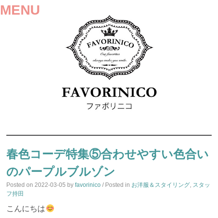
MENU
SKIP
TO
春色コーデ特集⑤合わせやすい色合い
CONTENT
のパープルブルゾン
Posted on
2022-03-05
by
favorinico
/ Posted in
お洋服＆スタイリング
,
スタッ
フ持田
こんにちは