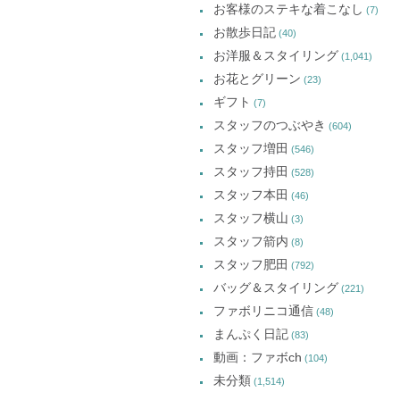
お客様のステキな着こなし
(7)
お散歩日記
(40)
お洋服＆スタイリング
(1,041)
お花とグリーン
(23)
ギフト
(7)
スタッフのつぶやき
(604)
スタッフ増田
(546)
スタッフ持田
(528)
スタッフ本田
(46)
スタッフ横山
(3)
スタッフ箭内
(8)
スタッフ肥田
(792)
バッグ＆スタイリング
(221)
ファボリニコ通信
(48)
まんぷく日記
(83)
動画：ファボch
(104)
未分類
(1,514)