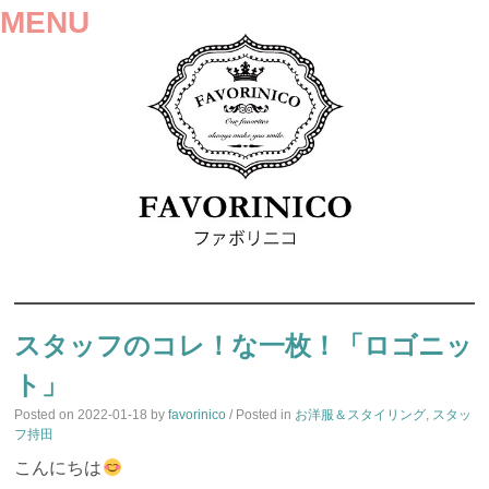
MENU
SKIP
TO
スタッフのコレ！な一枚！「ロゴニッ
CONTENT
ト」
Posted on
2022-01-18
by
favorinico
/ Posted in
お洋服＆スタイリング
,
スタッ
フ持田
こんにちは