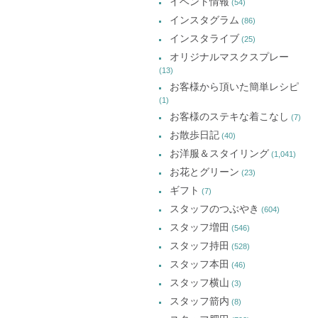
イベント情報
(54)
開
開
開
イ
き
き
き
インスタグラム
ま
ま
ま
(86)
ブ
す)
す)
す)
インスタライブ
(25)
オリジナルマスクスプレー
(13)
お客様から頂いた簡単レシピ
(1)
お客様のステキな着こなし
(7)
お散歩日記
(40)
お洋服＆スタイリング
(1,041)
お花とグリーン
(23)
ギフト
(7)
スタッフのつぶやき
(604)
スタッフ増田
(546)
スタッフ持田
(528)
スタッフ本田
(46)
スタッフ横山
(3)
スタッフ箭内
(8)