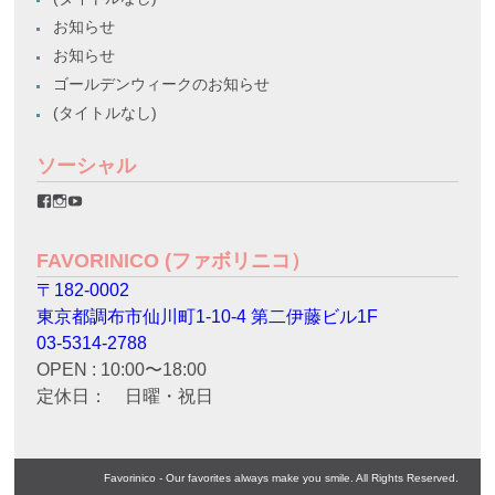
お知らせ
お知らせ
ゴールデンウィークのお知らせ
(タイトルなし)
ソーシャル
favorinico.jp
favorinico.jp
staff.favorinico
さ
さ
さ
ん
ん
ん
の
の
の
FAVORINICO (ファボリニコ）
プ
プ
プ
ロ
ロ
ロ
〒182-0002
フ
フ
フ
ィ
ィ
ィ
東京都調布市仙川町1-10-4 第二伊藤ビル1F
ー
ー
ー
ル
ル
ル
03-5314-2788
を
を
を
OPEN : 10:00〜18:00
Facebook
Instagram
YouTube
で
で
で
定休日： 日曜・祝日
表
表
表
示
示
示
Favorinico - Our favorites always make you smile. All Rights Reserved.