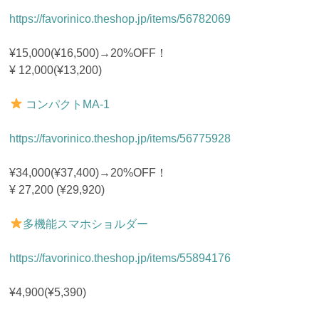
https://favorinico.theshop.jp/items/56782069
¥15,000(¥16,500)→20%OFF！
¥ 12,000(¥13,200)
コンパクトMA-1
https://favorinico.theshop.jp/items/56775928
¥34,000(¥37,400)→20%OFF！
¥ 27,200 (¥29,920)
多機能スマホショルダー
https://favorinico.theshop.jp/items/55894176
¥4,900(¥5,390)