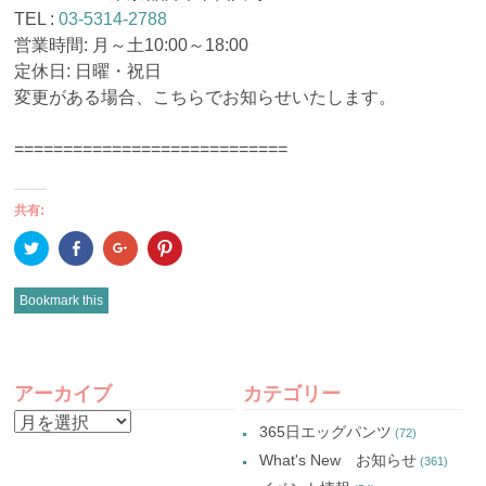
TEL :
03-5314-2788
営業時間: 月～土10:00～18:00
定休日: 日曜・祝日
変更がある場合、こちらでお知らせいたします。
============================
共有:
ク
Facebook
ク
ク
リ
で
リ
リ
ッ
共
ッ
ッ
ク
有
ク
ク
し
(新
し
し
Bookmark this
て
し
て
て
Twitter
い
Google+
Pinterest
で
ウ
で
で
共
ィ
共
共
有
ン
有
有
POST
(新
ド
(新
(新
し
ウ
し
し
アーカイブ
カテゴリー
い
で
い
い
NAVIGATION
ウ
開
ウ
ウ
ア
ィ
き
ィ
ィ
365日エッグパンツ
(72)
ン
ま
ン
ン
ー
ド
す)
ド
ド
What's New お知らせ
(361)
ウ
ウ
ウ
カ
で
で
で