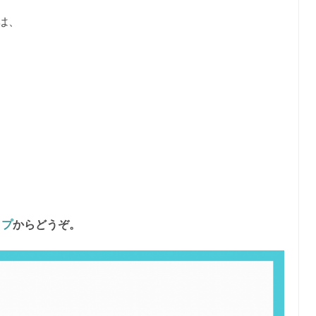
は、
ップ
からどうぞ。