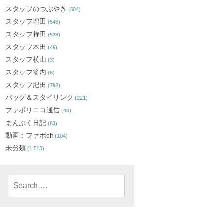
スタッフのつぶやき
(604)
スタッフ増田
(546)
スタッフ持田
(528)
スタッフ本田
(46)
スタッフ横山
(3)
スタッフ箭内
(8)
スタッフ肥田
(792)
バッグ＆スタイリング
(221)
ファボリニコ通信
(48)
まんぷく日記
(83)
動画：ファボch
(104)
未分類
(1,513)
Search
for: