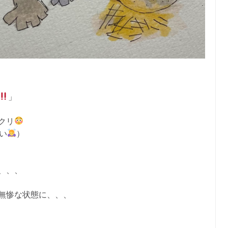
」
クリ
い
）
、、、
無惨な状態に、、、