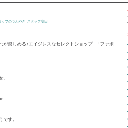
CONTENT
タッフのつぶやき
,
スタッフ増田
れが楽しめる♪エイジレスなセレクトショップ 「ファボ
女。
。
e
うです。