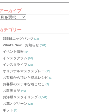
アーカイブ
ア
ー
カ
カテゴリー
イ
365日エッグパンツ
(72)
ブ
What's New お知らせ
(361)
イベント情報
(54)
インスタグラム
(86)
インスタライブ
(25)
オリジナルマスクスプレー
(13)
お客様から頂いた簡単レシピ
(1)
お客様のステキな着こなし
(7)
お散歩日記
(40)
お洋服＆スタイリング
(1,041)
お花とグリーン
(23)
ギフト
(7)