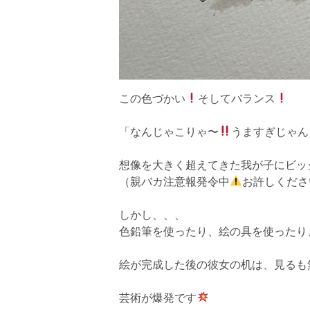
この色づかい
そしてバランス
「なんじゃこりゃ〜
うますぎじゃん
想像を大きく超えてきた我が子にビッ
（親バカ注意報発令中
お許しくださ
しかし、、、
色鉛筆を使ったり、絵の具を使ったり
絵が完成した後の彼女の机は、見るも
芸術が爆発です