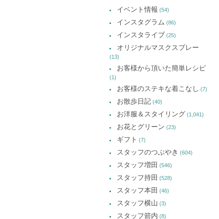
カ
で
で
で
イベント情報
(54)
開
開
開
イ
き
き
き
インスタグラム
ま
ま
ま
(86)
ブ
す)
す)
す)
インスタライブ
(25)
オリジナルマスクスプレー
(13)
お客様から頂いた簡単レシピ
(1)
お客様のステキな着こなし
(7)
お散歩日記
(40)
お洋服＆スタイリング
(1,041)
お花とグリーン
(23)
ギフト
(7)
スタッフのつぶやき
(604)
スタッフ増田
(546)
スタッフ持田
(528)
スタッフ本田
(46)
スタッフ横山
(3)
スタッフ箭内
(8)