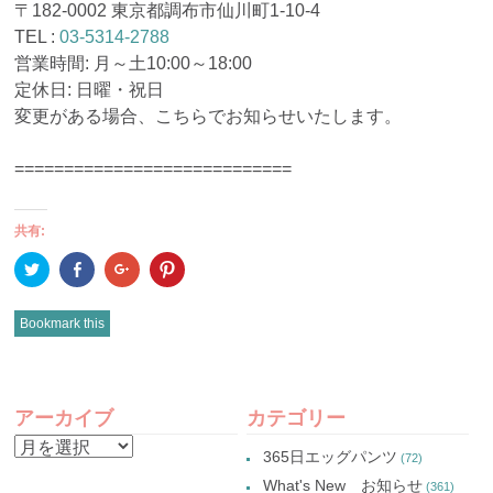
〒182-0002 東京都調布市仙川町1-10-4
TEL :
03-5314-2788
営業時間: 月～土10:00～18:00
定休日: 日曜・祝日
変更がある場合、こちらでお知らせいたします。
============================
共有:
ク
Facebook
ク
ク
リ
で
リ
リ
ッ
共
ッ
ッ
ク
有
ク
ク
し
(新
し
し
Bookmark this
て
し
て
て
Twitter
い
Google+
Pinterest
で
ウ
で
で
共
ィ
共
共
有
ン
有
有
POST
(新
ド
(新
(新
し
ウ
し
し
アーカイブ
カテゴリー
い
で
い
い
NAVIGATION
ウ
開
ウ
ウ
ア
ィ
き
ィ
ィ
365日エッグパンツ
(72)
ン
ま
ン
ン
ー
ド
す)
ド
ド
What's New お知らせ
(361)
ウ
ウ
ウ