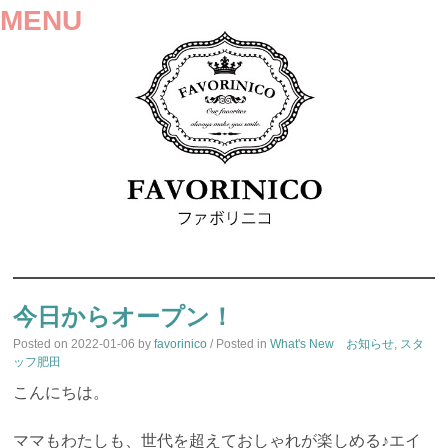
MENU
SKIP
TO
今日からオープン！
CONTENT
Posted on
2022-01-06
by
favorinico
/ Posted in
What's New お知らせ
,
スタ
ッフ肥田
こんにちは。
ママもわたしも、世代を超えておしゃれが楽しめる♪エイ