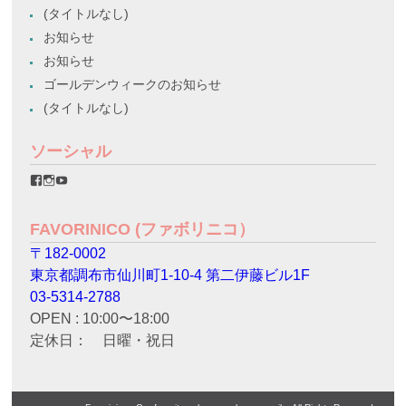
(タイトルなし)
お知らせ
お知らせ
ゴールデンウィークのお知らせ
(タイトルなし)
ソーシャル
favorinico.jp
favorinico.jp
staff.favorinico
さ
さ
さ
ん
ん
ん
の
の
の
FAVORINICO (ファボリニコ）
プ
プ
プ
ロ
ロ
ロ
〒182-0002
フ
フ
フ
ィ
ィ
ィ
東京都調布市仙川町1-10-4 第二伊藤ビル1F
ー
ー
ー
ル
ル
ル
03-5314-2788
を
を
を
OPEN : 10:00〜18:00
Facebook
Instagram
YouTube
で
で
で
定休日： 日曜・祝日
表
表
表
示
示
示