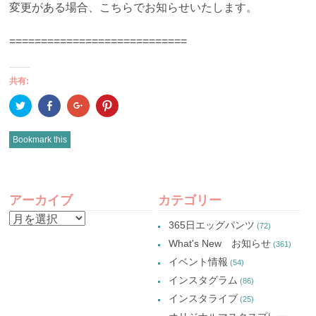
変更がある場合、こちらでお知らせいたします。
============================
共有:
ク
Facebook
ク
ク
リ
で
リ
リ
ッ
共
ッ
ッ
ク
有
ク
ク
し
(新
し
し
Bookmark this
て
し
て
て
Twitter
い
Google+
Pinterest
で
ウ
で
で
共
ィ
共
共
有
ン
有
有
POST
(新
ド
(新
(新
し
ウ
し
し
アーカイブ
カテゴリー
い
で
い
い
NAVIGATION
ウ
開
ウ
ウ
ア
ィ
き
ィ
ィ
365日エッグパンツ
(72)
ン
ま
ン
ン
ー
ド
す)
ド
ド
What's New お知らせ
(361)
ウ
ウ
ウ
カ
で
で
で
イベント情報
(54)
開
開
開
イ
き
き
き
インスタグラム
ま
ま
ま
(86)
ブ
す)
す)
す)
インスタライブ
(25)