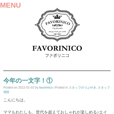
MENU
SKIP
TO
今年の一文字！①
CONTENT
Posted on
2022-01-02
by
favorinico
/ Posted in
スタッフのつぶやき
,
スタッフ
増田
こんにちは。
ママもわたしも、世代を超えておしゃれが楽しめる♪エイ