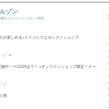
CONTENT
ルゾン
洋服＆スタイリング
,
スタッフ持田
れが楽しめる♪エイジレスなセレクトショップ
｡･.｡ﾟ
⭐︎
実施中！〜
12/29
まで！
⭐︎オンラインショップ限定！クー
｡･
.
｡ﾟ
三男。