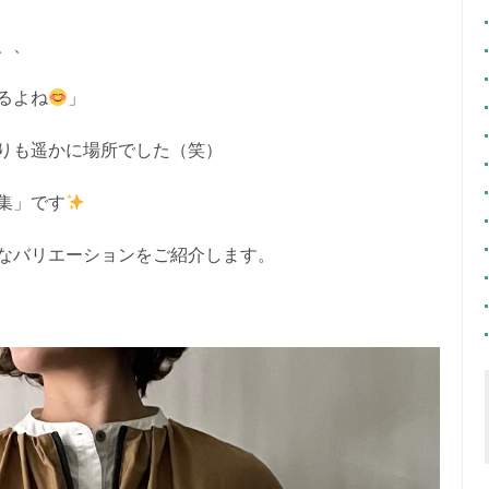
、、
るよね
」
りも遥かに場所でした（笑）
集」です
なバリエーションをご紹介します。