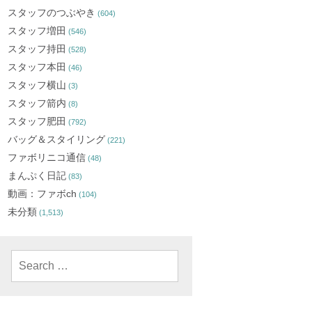
スタッフのつぶやき
(604)
スタッフ増田
(546)
スタッフ持田
(528)
スタッフ本田
(46)
スタッフ横山
(3)
スタッフ箭内
(8)
スタッフ肥田
(792)
バッグ＆スタイリング
(221)
ファボリニコ通信
(48)
まんぷく日記
(83)
動画：ファボch
(104)
未分類
(1,513)
Search
for: