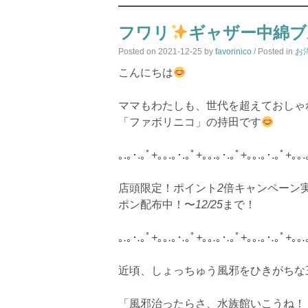
フワリ
ギャザー中綿ブ
Posted on
2021-12-25
by
favorinico
/ Posted in
お
こんにちは
ママもわたしも、世代を超えておしゃ
「ファボリニコ」の持田です
｡.｡･.｡ﾟ+｡｡.｡･.｡ﾟ+｡｡.｡･.｡ﾟ+｡｡.｡･.｡ﾟ+｡｡.
店頭限定！ポイント
2
倍キャンペーン
ポン配布中！〜
12/25
まで！
｡
.
｡･
.
｡ﾟ
+
｡｡
.
｡･
.
｡ﾟ
+
｡｡
.
｡･
.
｡ﾟ
+
｡｡
.
｡･
.
｡ﾟ
+
｡｡
.
近頃、しょっちゅう風邪をひきがちな
「風邪治ったらさ、水族館いこうね！