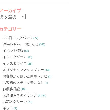
アーカイブ
ア
ー
カ
カテゴリー
イ
365日エッグパンツ
(72)
ブ
What's New お知らせ
(361)
イベント情報
(54)
インスタグラム
(86)
インスタライブ
(25)
オリジナルマスクスプレー
(13)
お客様から頂いた簡単レシピ
(1)
お客様のステキな着こなし
(7)
お散歩日記
(40)
お洋服＆スタイリング
(1,041)
お花とグリーン
(23)
ギフト
(7)