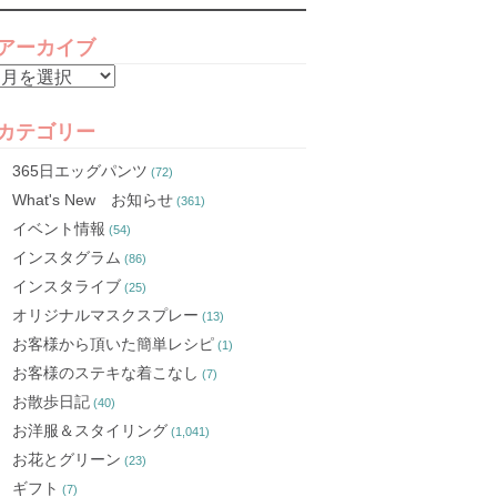
アーカイブ
ア
ー
カ
カテゴリー
イ
365日エッグパンツ
(72)
ブ
What's New お知らせ
(361)
イベント情報
(54)
インスタグラム
(86)
インスタライブ
(25)
オリジナルマスクスプレー
(13)
お客様から頂いた簡単レシピ
(1)
お客様のステキな着こなし
(7)
お散歩日記
(40)
お洋服＆スタイリング
(1,041)
お花とグリーン
(23)
ギフト
(7)