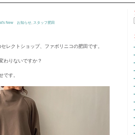
CONTENT
at's New お知らせ
,
スタッフ肥田
のセレクトショップ、ファボリニコの肥田です。
変わりないですか？
せです。