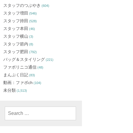
スタッフのつぶやき
(604)
スタッフ増田
(546)
スタッフ持田
(528)
スタッフ本田
(46)
スタッフ横山
(3)
スタッフ箭内
(8)
スタッフ肥田
(792)
バッグ＆スタイリング
(221)
ファボリニコ通信
(48)
まんぷく日記
(83)
動画：ファボch
(104)
未分類
(1,513)
Search
for: