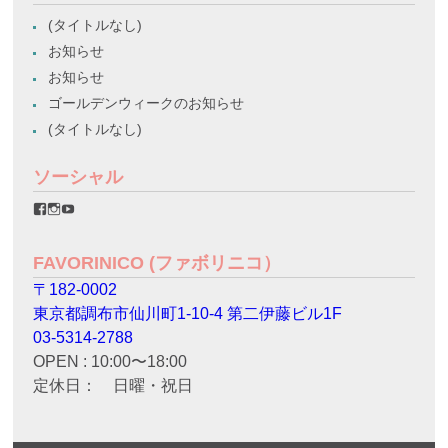
(タイトルなし)
お知らせ
お知らせ
ゴールデンウィークのお知らせ
(タイトルなし)
ソーシャル
favorinico.jp
favorinico.jp
staff.favorinico
さ
さ
さ
ん
ん
ん
の
の
の
FAVORINICO (ファボリニコ）
プ
プ
プ
ロ
ロ
ロ
〒182-0002
フ
フ
フ
ィ
ィ
ィ
東京都調布市仙川町1-10-4 第二伊藤ビル1F
ー
ー
ー
ル
ル
ル
03-5314-2788
を
を
を
OPEN : 10:00〜18:00
Facebook
Instagram
YouTube
で
で
で
定休日： 日曜・祝日
表
表
表
示
示
示