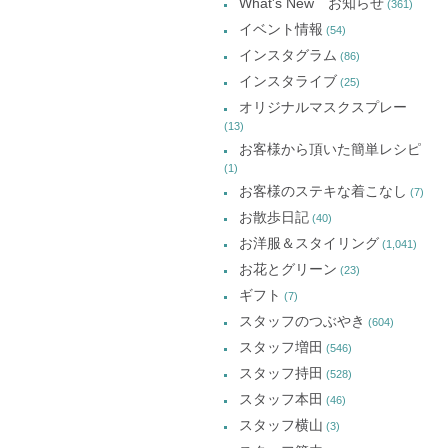
What's New お知らせ
(361)
ウ
ウ
ウ
カ
で
で
で
イベント情報
(54)
開
開
開
イ
き
き
き
インスタグラム
ま
ま
ま
(86)
ブ
す)
す)
す)
インスタライブ
(25)
オリジナルマスクスプレー
(13)
お客様から頂いた簡単レシピ
(1)
お客様のステキな着こなし
(7)
お散歩日記
(40)
お洋服＆スタイリング
(1,041)
お花とグリーン
(23)
ギフト
(7)
スタッフのつぶやき
(604)
スタッフ増田
(546)
スタッフ持田
(528)
スタッフ本田
(46)
スタッフ横山
(3)