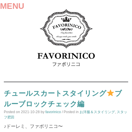
MENU
SKIP
TO
チュールスカートスタイリング
ブ
CONTENT
ルーブロックチェック編
Posted on
2021-10-28
by
favorinico
/ Posted in
お洋服＆スタイリング
,
スタッ
フ肥田
♪ドーレミ、ファボリニコ〜