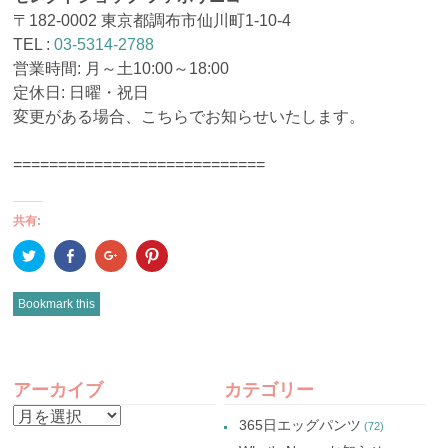
〒182-0002 東京都調布市仙川町1-10-4
TEL :
03-5314-2788
営業時間: 月～土10:00～18:00
定休日: 日曜・祝日
変更がある場合、こちらでお知らせいたします。
============================
共有:
ク
Facebook
ク
ク
リ
で
リ
リ
ッ
共
ッ
ッ
ク
有
ク
ク
し
(新
し
し
Bookmark this
て
し
て
て
Twitter
い
Google+
Pinterest
で
ウ
で
で
共
ィ
共
共
有
ン
有
有
POST
(新
ド
(新
(新
し
ウ
し
し
アーカイブ
カテゴリー
い
で
い
い
NAVIGATION
ウ
開
ウ
ウ
ア
ィ
き
ィ
ィ
365日エッグパンツ
(72)
ン
ま
ン
ン
ー
ド
す)
ド
ド