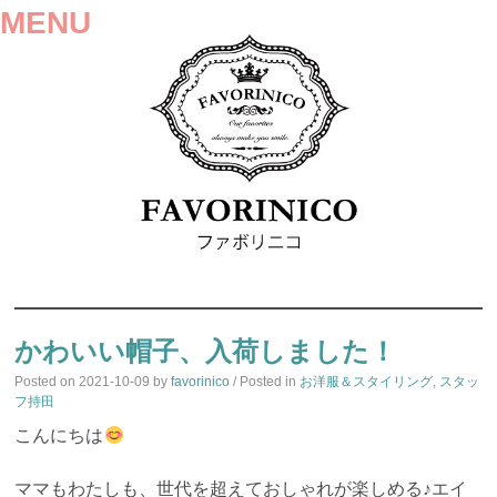
MENU
SKIP
TO
かわいい帽子、入荷しました！
CONTENT
Posted on
2021-10-09
by
favorinico
/ Posted in
お洋服＆スタイリング
,
スタッ
フ持田
こんにちは
ママもわたしも、世代を超えておしゃれが楽しめる♪エイ