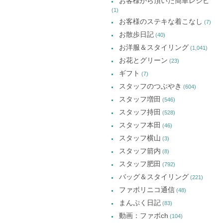
お客様から頂いた簡単レシピ
(1)
お客様のステキな着こなし
(7)
お散歩日記
(40)
お洋服＆スタイリング
(1,041)
お花とグリーン
(23)
ギフト
(7)
スタッフのつぶやき
(604)
スタッフ増田
(546)
スタッフ持田
(528)
スタッフ本田
(46)
スタッフ横山
(3)
スタッフ箭内
(8)
スタッフ肥田
(792)
バッグ＆スタイリング
(221)
ファボリニコ通信
(48)
まんぷく日記
(83)
動画：ファボch
(104)