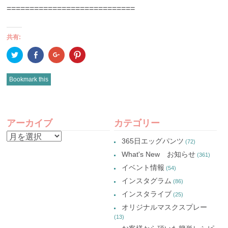
============================
共有:
ク
Facebook
ク
ク
リ
で
リ
リ
ッ
共
ッ
ッ
ク
有
ク
ク
し
(新
し
し
Bookmark this
て
し
て
て
Twitter
い
Google+
Pinterest
で
ウ
で
で
共
ィ
共
共
有
ン
有
有
POST
(新
ド
(新
(新
し
ウ
し
し
アーカイブ
カテゴリー
い
で
い
い
NAVIGATION
ウ
開
ウ
ウ
ア
ィ
き
ィ
ィ
365日エッグパンツ
(72)
ン
ま
ン
ン
ー
ド
す)
ド
ド
What's New お知らせ
(361)
ウ
ウ
ウ
カ
で
で
で
イベント情報
(54)
開
開
開
イ
き
き
き
インスタグラム
ま
ま
ま
(86)
ブ
す)
す)
す)
インスタライブ
(25)
オリジナルマスクスプレー
(13)