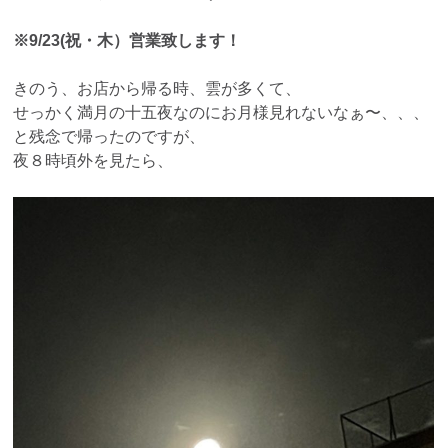
※9/23(祝・木）営業致します！
きのう、お店から帰る時、雲が多くて、
せっかく満月の十五夜なのにお月様見れないなぁ〜、、、
と残念で帰ったのですが、
夜８時頃外を見たら、