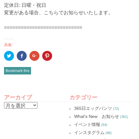
定休日: 日曜・祝日
変更がある場合、こちらでお知らせいたします。
============================
共有:
ク
Facebook
ク
ク
リ
で
リ
リ
ッ
共
ッ
ッ
ク
有
ク
ク
し
(新
し
し
Bookmark this
て
し
て
て
Twitter
い
Google+
Pinterest
で
ウ
で
で
共
ィ
共
共
有
ン
有
有
POST
(新
ド
(新
(新
し
ウ
し
し
アーカイブ
カテゴリー
い
で
い
い
NAVIGATION
ウ
開
ウ
ウ
ア
ィ
き
ィ
ィ
365日エッグパンツ
(72)
ン
ま
ン
ン
ー
ド
す)
ド
ド
What's New お知らせ
(361)
ウ
ウ
ウ
カ
で
で
で
イベント情報
(54)
開
開
開
イ
き
き
き
インスタグラム
ま
ま
ま
(86)
ブ
す)
す)
す)