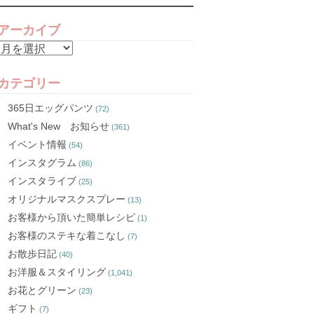
アーカイブ
ア
ー
カ
カテゴリー
イ
365日エッグパンツ
(72)
ブ
What's New お知らせ
(361)
イベント情報
(54)
インスタグラム
(86)
インスタライブ
(25)
オリジナルマスクスプレー
(13)
お客様から頂いた簡単レシピ
(1)
お客様のステキな着こなし
(7)
お散歩日記
(40)
お洋服＆スタイリング
(1,041)
お花とグリーン
(23)
ギフト
(7)