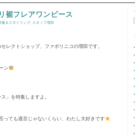
CONTENT
リ裾フレアワンピース
洋服＆スタイリング
,
スタッフ増田
のセレクトショップ、ファボリニコの増田です。
ーン
ース」を特集しますよ。
言っても過言じゃないくらい、わたし大好きです