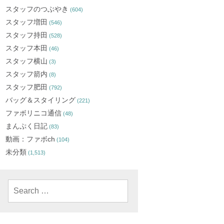
スタッフのつぶやき
(604)
スタッフ増田
(546)
スタッフ持田
(528)
スタッフ本田
(46)
スタッフ横山
(3)
スタッフ箭内
(8)
スタッフ肥田
(792)
バッグ＆スタイリング
(221)
ファボリニコ通信
(48)
まんぷく日記
(83)
動画：ファボch
(104)
未分類
(1,513)
Search
for: