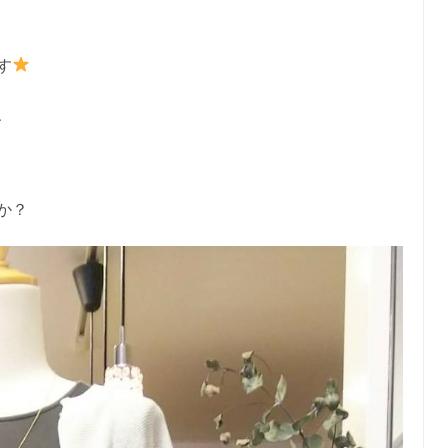
す
、
か？