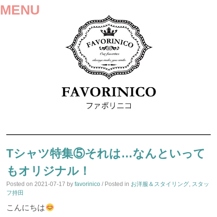
MENU
SKIP
TO
Tシャツ特集⑤それは…なんといって
CONTENT
もオリジナル！
Posted on
2021-07-17
by
favorinico
/ Posted in
お洋服＆スタイリング
,
スタッ
フ持田
こんにちは