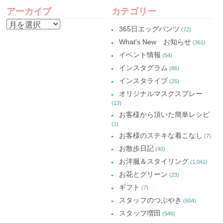
POST
(新
ド
(新
(新
し
ウ
し
し
アーカイブ
カテゴリー
い
で
い
い
NAVIGATION
ウ
開
ウ
ウ
ア
ィ
き
ィ
ィ
365日エッグパンツ
(72)
ン
ま
ン
ン
ー
ド
す)
ド
ド
What's New お知らせ
(361)
ウ
ウ
ウ
カ
で
で
で
イベント情報
(54)
開
開
開
イ
き
き
き
インスタグラム
ま
ま
ま
(86)
ブ
す)
す)
す)
インスタライブ
(25)
オリジナルマスクスプレー
(13)
お客様から頂いた簡単レシピ
(1)
お客様のステキな着こなし
(7)
お散歩日記
(40)
お洋服＆スタイリング
(1,041)
お花とグリーン
(23)
ギフト
(7)
スタッフのつぶやき
(604)
スタッフ増田
(546)