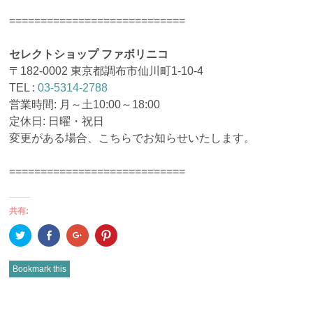
============================
セレクトショップ ファボリニコ
〒182-0002 東京都調布市仙川町1-10-4
TEL :
03-5314-2788
営業時間: 月～土10:00～18:00
定休日: 日曜・祝日
変更がある場合、こちらでお知らせいたします。
============================
共有:
ク
Facebook
ク
ク
リ
で
リ
リ
ッ
共
ッ
ッ
ク
有
ク
ク
し
(新
し
し
Bookmark this
て
し
て
て
Twitter
い
Google+
Pinterest
で
ウ
で
で
共
ィ
共
共
有
ン
有
有