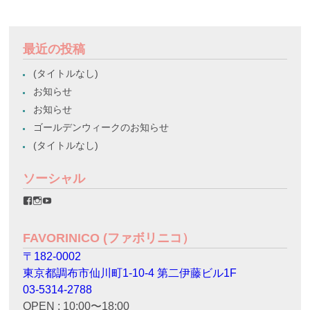
最近の投稿
(タイトルなし)
お知らせ
お知らせ
ゴールデンウィークのお知らせ
(タイトルなし)
ソーシャル
favorinico.jp
favorinico.jp
staff.favorinico
さ
さ
さ
ん
ん
ん
の
の
の
FAVORINICO (ファボリニコ）
プ
プ
プ
ロ
ロ
ロ
〒182-0002
フ
フ
フ
ィ
ィ
ィ
東京都調布市仙川町1-10-4 第二伊藤ビル1F
ー
ー
ー
ル
ル
ル
03-5314-2788
を
を
を
OPEN : 10:00〜18:00
Facebook
Instagram
YouTube