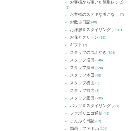
お客様から頂いた簡単レシピ
(1)
お客様のステキな着こなし
(7)
お散歩日記
(40)
お洋服＆スタイリング
(1,041)
お花とグリーン
(23)
ギフト
(7)
スタッフのつぶやき
(604)
スタッフ増田
(546)
スタッフ持田
(528)
スタッフ本田
(46)
スタッフ横山
(3)
スタッフ箭内
(8)
スタッフ肥田
(792)
バッグ＆スタイリング
(221)
ファボリニコ通信
(48)
まんぷく日記
(83)
動画：ファボch
(104)