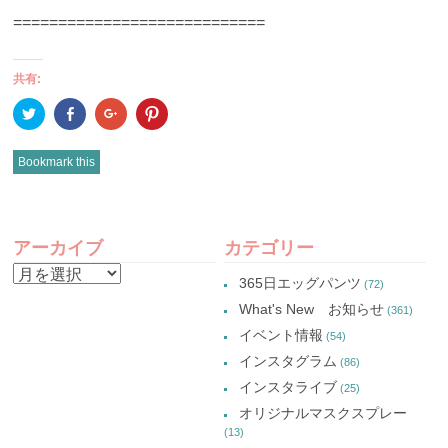
============================
共有:
ク
Facebook
ク
ク
リ
で
リ
リ
ッ
共
ッ
ッ
ク
有
ク
ク
し
(新
し
し
Bookmark this
て
し
て
て
Twitter
い
Google+
Pinterest
で
ウ
で
で
共
ィ
共
共
有
ン
有
有
POST
(新
ド
(新
(新
し
ウ
し
し
アーカイブ
カテゴリー
い
で
い
い
NAVIGATION
ウ
開
ウ
ウ
ア
ィ
き
ィ
ィ
365日エッグパンツ
(72)
ン
ま
ン
ン
ー
ド
す)
ド
ド
What's New お知らせ
(361)
ウ
ウ
ウ
カ
で
で
で
イベント情報
(54)
開
開
開
イ
き
き
き
インスタグラム
ま
ま
ま
(86)
ブ
す)
す)
す)
インスタライブ
(25)
オリジナルマスクスプレー
(13)