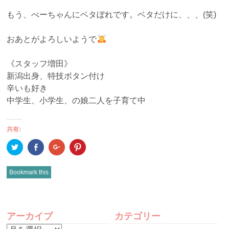
もう、べーちゃんにベタぼれです。ベタだけに、、、(笑)
おあとがよろしいようで
《スタッフ増田》
新潟出身、特技ボタン付け
辛いも好き
中学生、小学生、の娘二人を子育て中
共有:
ク
Facebook
ク
ク
リ
で
リ
リ
ッ
共
ッ
ッ
ク
有
ク
ク
し
(新
し
し
Bookmark this
て
し
て
て
Twitter
い
Google+
Pinterest
で
ウ
で
で
共
ィ
共
共
有
ン
有
有
POST
(新
ド
(新
(新
し
ウ
し
し
アーカイブ
カテゴリー
い
で
い
い
NAVIGATION
ウ
開
ウ
ウ