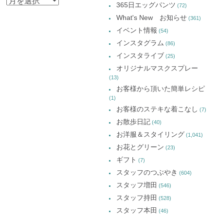
ア
ィ
き
ィ
ィ
365日エッグパンツ
(72)
ン
ま
ン
ン
ー
ド
す)
ド
ド
What's New お知らせ
(361)
ウ
ウ
ウ
カ
で
で
で
イベント情報
(54)
開
開
開
イ
き
き
き
インスタグラム
ま
ま
ま
(86)
ブ
す)
す)
す)
インスタライブ
(25)
オリジナルマスクスプレー
(13)
お客様から頂いた簡単レシピ
(1)
お客様のステキな着こなし
(7)
お散歩日記
(40)
お洋服＆スタイリング
(1,041)
お花とグリーン
(23)
ギフト
(7)
スタッフのつぶやき
(604)
スタッフ増田
(546)
スタッフ持田
(528)
スタッフ本田
(46)