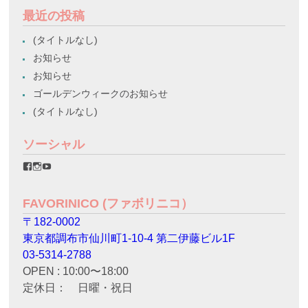
最近の投稿
(タイトルなし)
お知らせ
お知らせ
ゴールデンウィークのお知らせ
(タイトルなし)
ソーシャル
favorinico.jp
favorinico.jp
staff.favorinico
さ
さ
さ
ん
ん
ん
の
の
の
FAVORINICO (ファボリニコ）
プ
プ
プ
ロ
ロ
ロ
〒182-0002
フ
フ
フ
ィ
ィ
ィ
東京都調布市仙川町1-10-4 第二伊藤ビル1F
ー
ー
ー
ル
ル
ル
03-5314-2788
を
を
を
OPEN : 10:00〜18:00
Facebook
Instagram
YouTube
で
で
で
定休日： 日曜・祝日
表
表
表
示
示
示