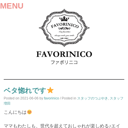
MENU
SKIP
TO
ベタ惚れです
CONTENT
Posted on
2021-06-06
by
favorinico
/ Posted in
スタッフのつぶやき
,
スタッフ
増田
こんにちは
ママもわたしも、世代を超えておしゃれが楽しめる♪エイ