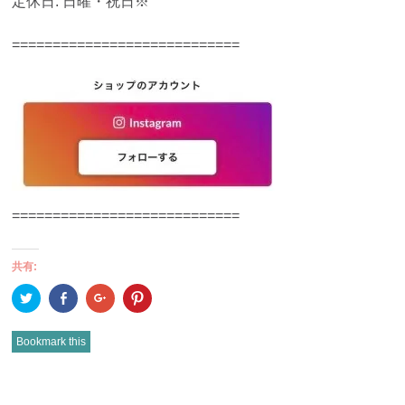
定休日: 日曜・祝日※
============================
============================
共有:
ク
Facebook
ク
ク
リ
で
リ
リ
ッ
共
ッ
ッ
ク
有
ク
ク
し
(新
し
し
Bookmark this
て
し
て
て
Twitter
い
Google+
Pinterest
で
ウ
で
で
共
ィ
共
共
有
ン
有
有
POST
(新
ド
(新
(新