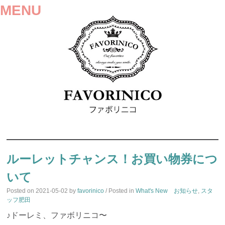
MENU
SKIP
TO
ルーレットチャンス！お買い物券につ
CONTENT
いて
Posted on
2021-05-02
by
favorinico
/ Posted in
What's New お知らせ
,
スタ
ッフ肥田
♪ドーレミ、ファボリニコ〜