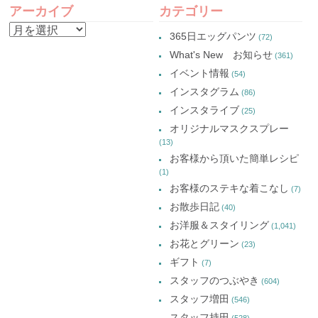
し
ウ
し
し
アーカイブ
カテゴリー
い
で
い
い
NAVIGATION
ウ
開
ウ
ウ
ア
ィ
き
ィ
ィ
365日エッグパンツ
(72)
ン
ま
ン
ン
ー
ド
す)
ド
ド
What's New お知らせ
(361)
ウ
ウ
ウ
カ
で
で
で
イベント情報
(54)
開
開
開
イ
き
き
き
インスタグラム
ま
ま
ま
(86)
ブ
す)
す)
す)
インスタライブ
(25)
オリジナルマスクスプレー
(13)
お客様から頂いた簡単レシピ
(1)
お客様のステキな着こなし
(7)
お散歩日記
(40)
お洋服＆スタイリング
(1,041)
お花とグリーン
(23)
ギフト
(7)
スタッフのつぶやき
(604)
スタッフ増田
(546)
スタッフ持田
(528)