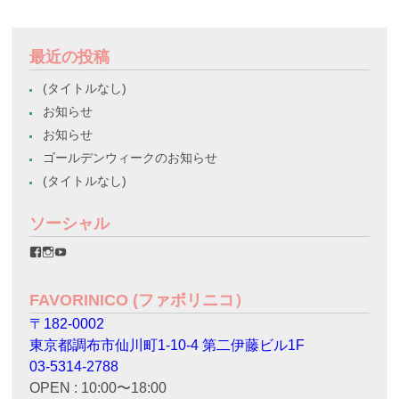
最近の投稿
(タイトルなし)
お知らせ
お知らせ
ゴールデンウィークのお知らせ
(タイトルなし)
ソーシャル
favorinico.jp
favorinico.jp
staff.favorinico
さ
さ
さ
ん
ん
ん
の
の
の
FAVORINICO (ファボリニコ）
プ
プ
プ
ロ
ロ
ロ
〒182-0002
フ
フ
フ
ィ
ィ
ィ
東京都調布市仙川町1-10-4 第二伊藤ビル1F
ー
ー
ー
ル
ル
ル
03-5314-2788
を
を
を
OPEN : 10:00〜18:00
Facebook
Instagram
YouTube