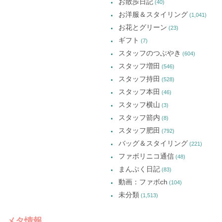
お散歩日記
(40)
お洋服＆スタイリング
(1,041)
お花とグリーン
(23)
ギフト
(7)
スタッフのつぶやき
(604)
スタッフ増田
(546)
スタッフ持田
(528)
スタッフ本田
(46)
スタッフ横山
(3)
スタッフ箭内
(8)
スタッフ肥田
(792)
バッグ＆スタイリング
(221)
ファボリニコ通信
(48)
まんぷく日記
(83)
動画：ファボch
(104)
未分類
(1,513)
メタ情報