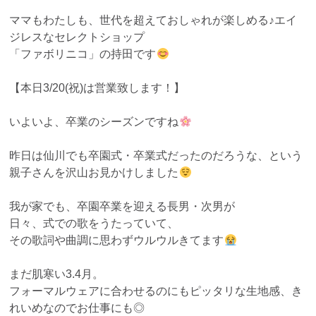
ママもわたしも、世代を超えておしゃれが楽しめる♪エイ
ジレスなセレクトショップ
「ファボリニコ」の持田です
【本日3/20(祝)は営業致します！】
いよいよ、卒業のシーズンですね
昨日は仙川でも卒園式・卒業式だったのだろうな、という
親子さんを沢山お見かけしました
我が家でも、卒園卒業を迎える長男・次男が
日々、式での歌をうたっていて、
その歌詞や曲調に思わずウルウルきてます
まだ肌寒い3.4月。
フォーマルウェアに合わせるのにもピッタリな生地感、き
れいめなのでお仕事にも◎