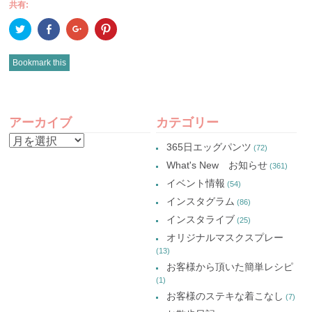
共有:
ク
Facebook
ク
ク
リ
で
リ
リ
ッ
共
ッ
ッ
ク
有
ク
ク
し
(新
し
し
Bookmark this
て
し
て
て
Twitter
い
Google+
Pinterest
で
ウ
で
で
共
ィ
共
共
有
ン
有
有
POST
(新
ド
(新
(新
し
ウ
し
し
アーカイブ
カテゴリー
い
で
い
い
NAVIGATION
ウ
開
ウ
ウ
ア
ィ
き
ィ
ィ
365日エッグパンツ
(72)
ン
ま
ン
ン
ー
ド
す)
ド
ド
What's New お知らせ
(361)
ウ
ウ
ウ
カ
で
で
で
イベント情報
(54)
開
開
開
イ
き
き
き
インスタグラム
ま
ま
ま
(86)
ブ
す)
す)
す)
インスタライブ
(25)
オリジナルマスクスプレー
(13)
お客様から頂いた簡単レシピ
(1)
お客様のステキな着こなし
(7)