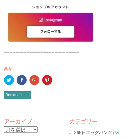
===========================
共有:
ク
Facebook
ク
ク
リ
で
リ
リ
ッ
共
ッ
ッ
ク
有
ク
ク
し
(新
し
し
Bookmark this
て
し
て
て
Twitter
い
Google+
Pinterest
で
ウ
で
で
共
ィ
共
共
有
ン
有
有
POST
(新
ド
(新
(新
し
ウ
し
し
アーカイブ
カテゴリー
い
で
い
い
NAVIGATION
ウ
開
ウ
ウ
ア
ィ
き
ィ
ィ
365日エッグパンツ
(72)
ン
ま
ン
ン
ー
ド
す)
ド
ド