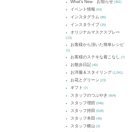
What's New お知らせ
(361)
ウ
ウ
ウ
カ
で
で
で
イベント情報
(54)
開
開
開
イ
き
き
き
インスタグラム
ま
ま
ま
(86)
ブ
す)
す)
す)
インスタライブ
(25)
オリジナルマスクスプレー
(13)
お客様から頂いた簡単レシピ
(1)
お客様のステキな着こなし
(7)
お散歩日記
(40)
お洋服＆スタイリング
(1,041)
お花とグリーン
(23)
ギフト
(7)
スタッフのつぶやき
(604)
スタッフ増田
(546)
スタッフ持田
(528)
スタッフ本田
(46)
スタッフ横山
(3)