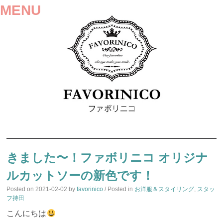
MENU
SKIP
TO
きました〜！ファボリニコ オリジナ
CONTENT
ルカットソーの新色です！
Posted on
2021-02-02
by
favorinico
/ Posted in
お洋服＆スタイリング
,
スタッ
フ持田
こんにちは