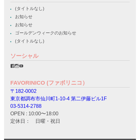
(タイトルなし)
お知らせ
お知らせ
ゴールデンウィークのお知らせ
(タイトルなし)
ソーシャル
favorinico.jp
favorinico.jp
staff.favorinico
さ
さ
さ
ん
ん
ん
の
の
の
FAVORINICO (ファボリニコ）
プ
プ
プ
ロ
ロ
ロ
〒182-0002
フ
フ
フ
ィ
ィ
ィ
東京都調布市仙川町1-10-4 第二伊藤ビル1F
ー
ー
ー
ル
ル
ル
03-5314-2788
を
を
を
OPEN : 10:00〜18:00
Facebook
Instagram
YouTube
で
で
で
定休日： 日曜・祝日
表
表
表
示
示
示