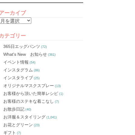
アーカイブ
ア
ー
カ
カテゴリー
イ
365日エッグパンツ
(72)
ブ
What's New お知らせ
(361)
イベント情報
(54)
インスタグラム
(86)
インスタライブ
(25)
オリジナルマスクスプレー
(13)
お客様から頂いた簡単レシピ
(1)
お客様のステキな着こなし
(7)
お散歩日記
(40)
お洋服＆スタイリング
(1,041)
お花とグリーン
(23)
ギフト
(7)