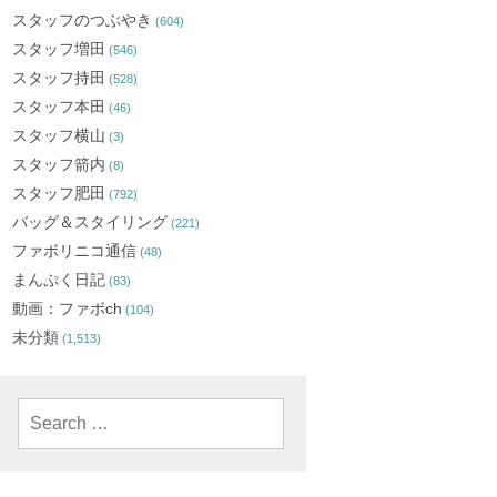
スタッフのつぶやき
(604)
スタッフ増田
(546)
スタッフ持田
(528)
スタッフ本田
(46)
スタッフ横山
(3)
スタッフ箭内
(8)
スタッフ肥田
(792)
バッグ＆スタイリング
(221)
ファボリニコ通信
(48)
まんぷく日記
(83)
動画：ファボch
(104)
未分類
(1,513)
Search
for: