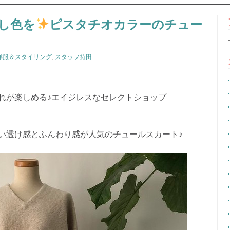
CONTENT
し色を
ピスタチオカラーのチュー
洋服＆スタイリング
,
スタッフ持田
れが楽しめる♪エイジレスなセレクトショップ
い透け感とふんわり感が人気のチュールスカート♪