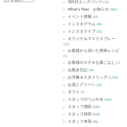
ィ
き
ィ
ィ
365日エッグパンツ
(72)
ン
ま
ン
ン
ー
ド
す)
ド
ド
What's New お知らせ
(361)
ウ
ウ
ウ
カ
で
で
で
イベント情報
(54)
開
開
開
イ
き
き
き
インスタグラム
ま
ま
ま
(86)
ブ
す)
す)
す)
インスタライブ
(25)
オリジナルマスクスプレー
(13)
お客様から頂いた簡単レシピ
(1)
お客様のステキな着こなし
(7)
お散歩日記
(40)
お洋服＆スタイリング
(1,041)
お花とグリーン
(23)
ギフト
(7)
スタッフのつぶやき
(604)
スタッフ増田
(546)
スタッフ持田
(528)
スタッフ本田
(46)