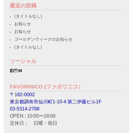
最近の投稿
(タイトルなし)
お知らせ
お知らせ
ゴールデンウィークのお知らせ
(タイトルなし)
ソーシャル
favorinico.jp
favorinico.jp
staff.favorinico
さ
さ
さ
ん
ん
ん
の
の
の
FAVORINICO (ファボリニコ）
プ
プ
プ
ロ
ロ
ロ
〒182-0002
フ
フ
フ
ィ
ィ
ィ
東京都調布市仙川町1-10-4 第二伊藤ビル1F
ー
ー
ー
ル
ル
ル
03-5314-2788
を
を
を
OPEN : 10:00〜18:00
Facebook
Instagram
YouTube
で
で
で
定休日： 日曜・祝日
表
表
表
示
示
示