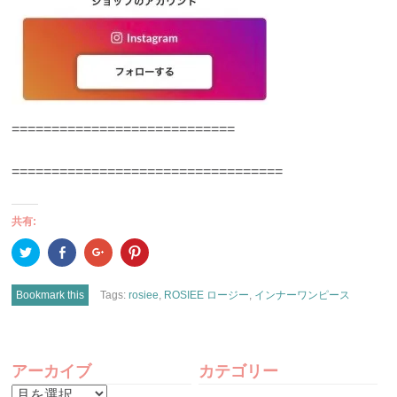
============================
==================================
共有:
ク
Facebook
ク
ク
リ
で
リ
リ
ッ
共
ッ
ッ
ク
有
ク
ク
し
(新
し
し
Bookmark this
Tags:
rosiee
,
ROSIEE ロージー
,
インナーワンピース
て
し
て
て
Twitter
い
Google+
Pinterest
で
ウ
で
で
共
ィ
共
共
有
ン
有
有
POST
(新
ド
(新
(新
し
ウ
し
し
アーカイブ
カテゴリー
い
で
い
い
NAVIGATION
ウ
開
ウ
ウ
ア