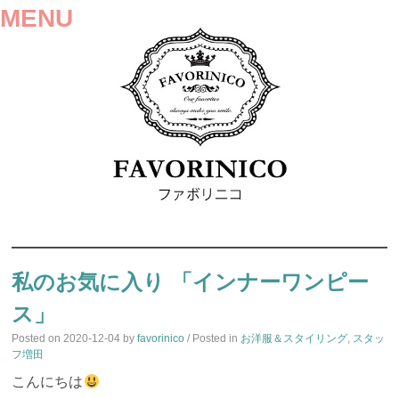
MENU
SKIP
TO
私のお気に入り 「インナーワンピー
CONTENT
ス」
Posted on
2020-12-04
by
favorinico
/ Posted in
お洋服＆スタイリング
,
スタッ
フ増田
こんにちは