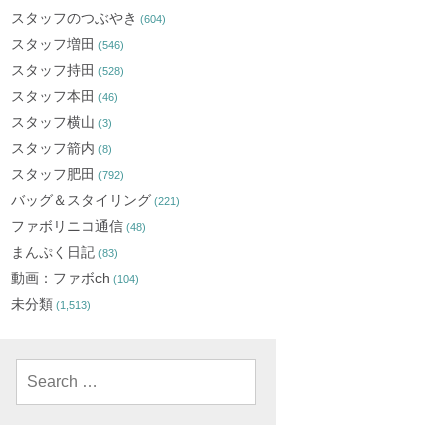
スタッフのつぶやき
(604)
スタッフ増田
(546)
スタッフ持田
(528)
スタッフ本田
(46)
スタッフ横山
(3)
スタッフ箭内
(8)
スタッフ肥田
(792)
バッグ＆スタイリング
(221)
ファボリニコ通信
(48)
まんぷく日記
(83)
動画：ファボch
(104)
未分類
(1,513)
Search
for: