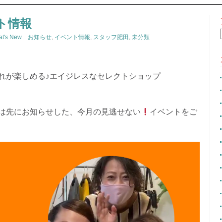
CONTENT
ト情報
at's New お知らせ
,
イベント情報
,
スタッフ肥田
,
未分類
れが楽しめる♪エイジレスなセレクトショップ
は先にお知らせした、今月の見逃せない
イベントをご