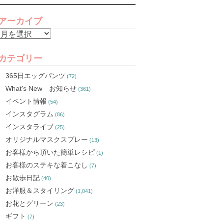
アーカイブ
ア
ー
カ
カテゴリー
イ
365日エッグパンツ
(72)
ブ
What's New お知らせ
(361)
イベント情報
(54)
インスタグラム
(86)
インスタライブ
(25)
オリジナルマスクスプレー
(13)
お客様から頂いた簡単レシピ
(1)
お客様のステキな着こなし
(7)
お散歩日記
(40)
お洋服＆スタイリング
(1,041)
お花とグリーン
(23)
ギフト
(7)