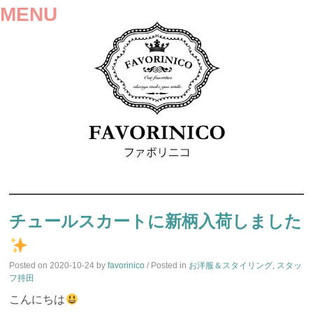
MENU
SKIP
TO
チュールスカートに新柄入荷しました
CONTENT
Posted on
2020-10-24
by
favorinico
/ Posted in
お洋服＆スタイリング
,
スタッ
フ持田
こんにちは