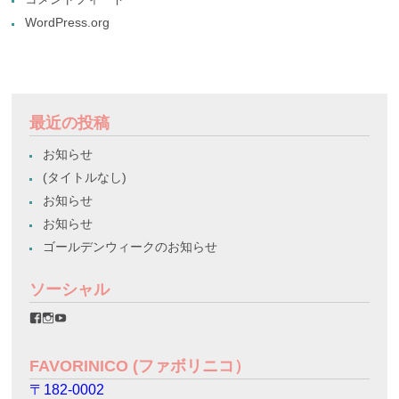
WordPress.org
最近の投稿
お知らせ
(タイトルなし)
お知らせ
お知らせ
ゴールデンウィークのお知らせ
ソーシャル
favorinico.jp
favorinico.jp
staff.favorinico
さ
さ
さ
ん
ん
ん
の
の
の
FAVORINICO (ファボリニコ）
プ
プ
プ
ロ
ロ
ロ
〒182-0002
フ
フ
フ