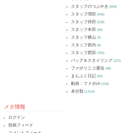
スタッフのつぶやき
(604)
スタッフ増田
(546)
スタッフ持田
(528)
スタッフ本田
(46)
スタッフ横山
(3)
スタッフ箭内
(8)
スタッフ肥田
(792)
バッグ＆スタイリング
(221)
ファボリニコ通信
(48)
まんぷく日記
(83)
動画：ファボch
(104)
未分類
(1,514)
メタ情報
ログイン
投稿フィード
コメントフィード