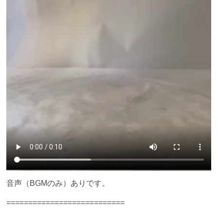
音声（BGMのみ）ありです。
===========================