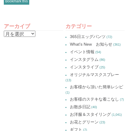
し
(新
し
し
Bookmark this
て
し
て
て
Twitter
い
Google+
Pinterest
で
ウ
で
で
共
ィ
共
共
有
ン
有
有
POST
(新
ド
(新
(新
し
ウ
し
し
アーカイブ
カテゴリー
い
で
い
い
NAVIGATION
ウ
開
ウ
ウ
ア
ィ
き
ィ
ィ
365日エッグパンツ
(72)
ン
ま
ン
ン
ー
ド
す)
ド
ド
What's New お知らせ
(361)
ウ
ウ
ウ
カ
で
で
で
イベント情報
(54)
開
開
開
イ
き
き
き
インスタグラム
ま
ま
ま
(86)
ブ
す)
す)
す)
インスタライブ
(25)
オリジナルマスクスプレー
(13)
お客様から頂いた簡単レシピ
(1)
お客様のステキな着こなし
(7)
お散歩日記
(40)
お洋服＆スタイリング
(1,041)
お花とグリーン
(23)
ギフト
(7)