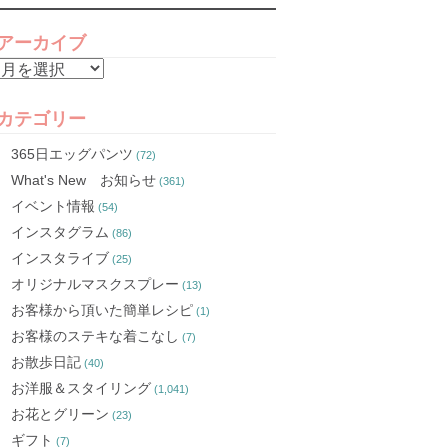
アーカイブ
ア
ー
カ
カテゴリー
イ
365日エッグパンツ
(72)
ブ
What's New お知らせ
(361)
イベント情報
(54)
インスタグラム
(86)
インスタライブ
(25)
オリジナルマスクスプレー
(13)
お客様から頂いた簡単レシピ
(1)
お客様のステキな着こなし
(7)
お散歩日記
(40)
お洋服＆スタイリング
(1,041)
お花とグリーン
(23)
ギフト
(7)