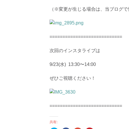
（※変更が生じる場合は、当ブログで
============================
次回のインスタライブは
9/23(水) 13:30〜14:00
ぜひご視聴ください！
============================
共有: