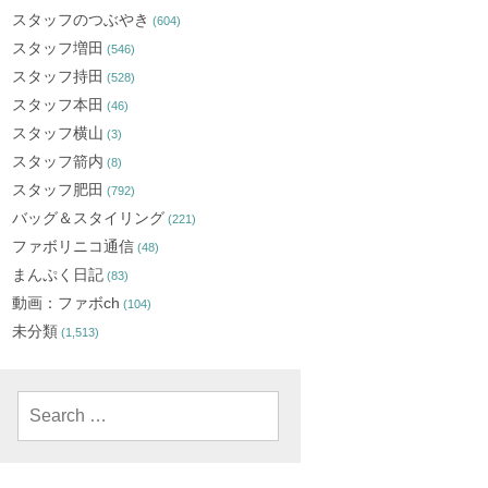
スタッフのつぶやき
(604)
スタッフ増田
(546)
スタッフ持田
(528)
スタッフ本田
(46)
スタッフ横山
(3)
スタッフ箭内
(8)
スタッフ肥田
(792)
バッグ＆スタイリング
(221)
ファボリニコ通信
(48)
まんぷく日記
(83)
動画：ファボch
(104)
未分類
(1,513)
Search
for: