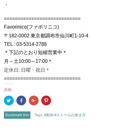
・
============================
Favorinico(
ファボリニコ
)
〒
182-0002
東京都調布市仙川町
1-10-4
TEL :
03-5314-2788
＊下記のとおり短縮
営業
中
＊
月～土
10:00
～
17:00＊
定休日
:
日曜・祝日
＊
============================
共有:
ク
Facebook
ク
ク
リ
で
リ
リ
ッ
共
ッ
ッ
ク
有
ク
ク
し
(新
し
し
Bookmark this
Tags:
#動画 #ストールの巻き方
て
し
て
て
Twitter
い
Google+
Pinterest
で
ウ
で
で
共
ィ
共
共
有
ン
有
有
POST