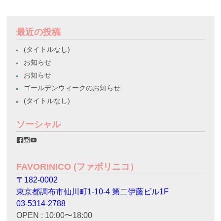
最近の投稿
(タイトルなし)
お知らせ
お知らせ
ゴールデンウィークのお知らせ
(タイトルなし)
ソーシャル
favorinico.jp
favorinico.jp
staff.favorinico
さ
さ
さ
ん
ん
ん
の
の
の
FAVORINICO (ファボリニコ）
プ
プ
プ
ロ
ロ
ロ
〒182-0002
フ
フ
フ
ィ
ィ
ィ
東京都調布市仙川町1-10-4 第二伊藤ビル1F
ー
ー
ー
ル
ル
ル
03-5314-2788
を
を
を
OPEN : 10:00〜18:00
Facebook
Instagram
YouTube