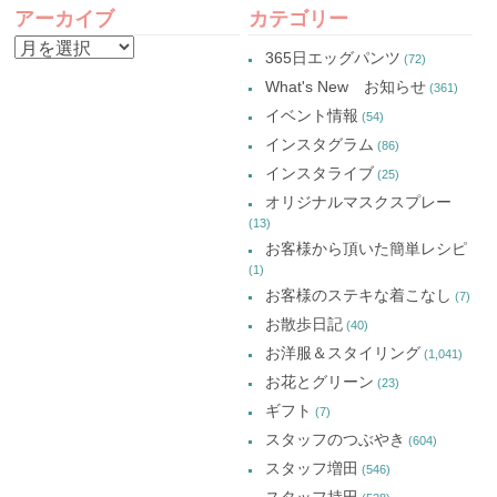
(新
ド
(新
(新
し
ウ
し
し
アーカイブ
カテゴリー
い
で
い
い
NAVIGATION
ウ
開
ウ
ウ
ア
ィ
き
ィ
ィ
365日エッグパンツ
(72)
ン
ま
ン
ン
ー
ド
す)
ド
ド
What's New お知らせ
(361)
ウ
ウ
ウ
カ
で
で
で
イベント情報
(54)
開
開
開
イ
き
き
き
インスタグラム
ま
ま
ま
(86)
ブ
す)
す)
す)
インスタライブ
(25)
オリジナルマスクスプレー
(13)
お客様から頂いた簡単レシピ
(1)
お客様のステキな着こなし
(7)
お散歩日記
(40)
お洋服＆スタイリング
(1,041)
お花とグリーン
(23)
ギフト
(7)
スタッフのつぶやき
(604)
スタッフ増田
(546)
スタッフ持田