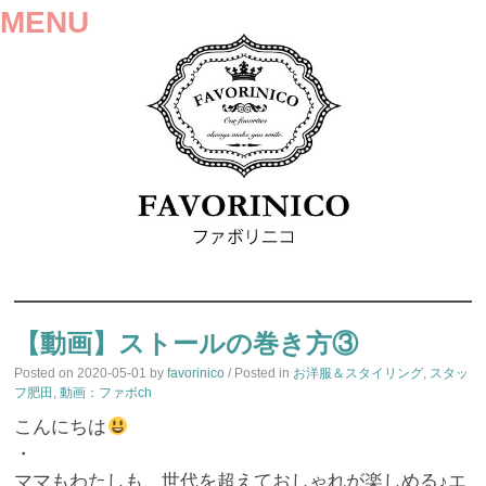
MENU
SKIP
TO
【動画】ストールの巻き方③
CONTENT
Posted on
2020-05-01
by
favorinico
/ Posted in
お洋服＆スタイリング
,
スタッ
フ肥田
,
動画：ファボch
こんにちは
・
ママもわたしも、世代を超えておしゃれが楽しめる♪エ