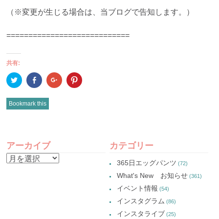
（※変更が生じる場合は、当ブログで告知します。）
============================
共有:
ク
Facebook
ク
ク
リ
で
リ
リ
ッ
共
ッ
ッ
ク
有
ク
ク
し
(新
し
し
Bookmark this
て
し
て
て
Twitter
い
Google+
Pinterest
で
ウ
で
で
共
ィ
共
共
有
ン
有
有
POST
(新
ド
(新
(新
し
ウ
し
し
アーカイブ
カテゴリー
い
で
い
い
NAVIGATION
ウ
開
ウ
ウ
ア
ィ
き
ィ
ィ
365日エッグパンツ
(72)
ン
ま
ン
ン
ー
ド
す)
ド
ド
What's New お知らせ
(361)
ウ
ウ
ウ
カ
で
で
で
イベント情報
(54)
開
開
開
イ
き
き
き
インスタグラム
ま
ま
ま
(86)
ブ
す)
す)
す)
インスタライブ
(25)