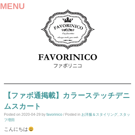
MENU
SKIP
TO
【ファボ通掲載】カラーステッチデニ
CONTENT
ムスカート
Posted on
2020-04-29
by
favorinico
/ Posted in
お洋服＆スタイリング
,
スタッ
フ増田
こんにちは