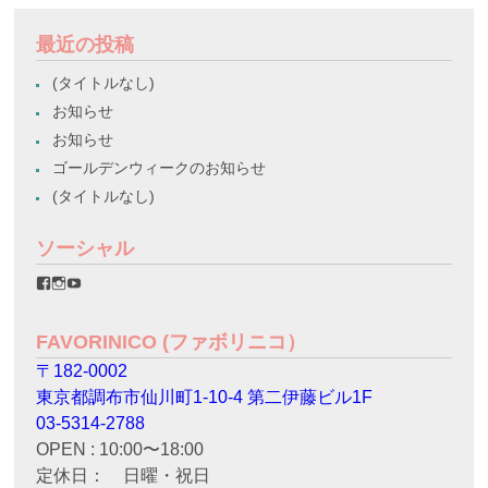
最近の投稿
(タイトルなし)
お知らせ
お知らせ
ゴールデンウィークのお知らせ
(タイトルなし)
ソーシャル
favorinico.jp
favorinico.jp
staff.favorinico
さ
さ
さ
ん
ん
ん
の
の
の
FAVORINICO (ファボリニコ）
プ
プ
プ
ロ
ロ
ロ
〒182-0002
フ
フ
フ
ィ
ィ
ィ
東京都調布市仙川町1-10-4 第二伊藤ビル1F
ー
ー
ー
ル
ル
ル
03-5314-2788
を
を
を
OPEN : 10:00〜18:00
Facebook
Instagram
YouTube
で
で
で
定休日： 日曜・祝日
表
表
表