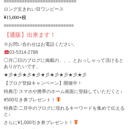
============================
ロング丈
きれい目ワンピース
¥
15,000
+税
===========================
【
通販
】
出来ます！
※
お問い合わせはお電話ください。
03-5314-2788
◯月◯日のブログに掲載の、、、とおっしゃって頂けると
ありがたいです。
★彡★彡★彡★彡★彡★彡★彡★彡★彡
【ブログ登録キャンペーン】開催中！
特典①
スマホや携帯のホーム画面に登録していただくと
↓
¥500
引き券プレゼント！
特典②
二月中のブログに現れるキーワードを集めて伝える
と
↓
さらに
¥1,000
引き券プレゼント！