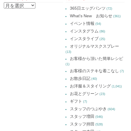
い
で
い
い
NAVIGATION
ウ
開
ウ
ウ
ア
ィ
き
ィ
ィ
365日エッグパンツ
(72)
ン
ま
ン
ン
ー
ド
す)
ド
ド
What's New お知らせ
(361)
ウ
ウ
ウ
カ
で
で
で
イベント情報
(54)
開
開
開
イ
き
き
き
インスタグラム
ま
ま
ま
(86)
ブ
す)
す)
す)
インスタライブ
(25)
オリジナルマスクスプレー
(13)
お客様から頂いた簡単レシピ
(1)
お客様のステキな着こなし
(7)
お散歩日記
(40)
お洋服＆スタイリング
(1,041)
お花とグリーン
(23)
ギフト
(7)
スタッフのつぶやき
(604)
スタッフ増田
(546)
スタッフ持田
(528)