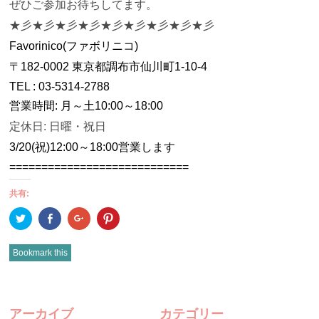
ぜひご参加お待ちしてます。
★彡★彡★彡★彡★彡★彡★彡★彡★彡
Favorinico(
ファボリニコ
)
〒
182-0002
東京都調布市仙川町
1-10-4
TEL :
03-5314-2788
営業時間
:
月～土
10:00
～
18:00
定休日
:
日曜・祝日
3/20(
祝
)12:00
～
18:00
営業します
============================
共有:
ク
Facebook
ク
ク
リ
で
リ
リ
ッ
共
ッ
ッ
ク
有
ク
ク
し
(新
し
し
Bookmark this
て
し
て
て
Twitter
い
Google+
Pinterest
で
ウ
で
で
共
ィ
共
共
有
ン
有
有
POST
(新
ド
(新
(新
し
ウ
し
し
アーカイブ
カテゴリー