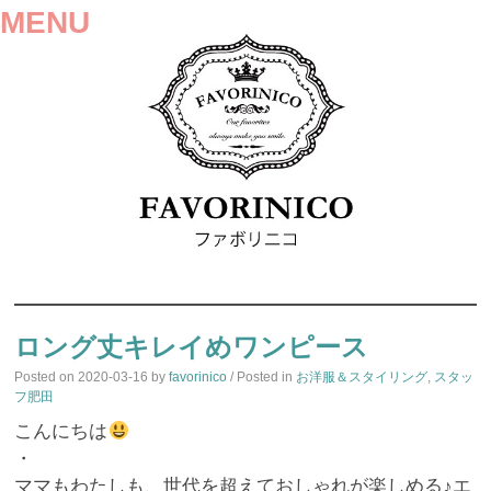
MENU
SKIP
TO
ロング丈キレイめワンピース
CONTENT
Posted on
2020-03-16
by
favorinico
/ Posted in
お洋服＆スタイリング
,
スタッ
フ肥田
こんにちは
・
ママもわたしも、世代を超えておしゃれが楽しめる♪エ