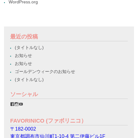
WordPress.org
最近の投稿
(タイトルなし)
お知らせ
お知らせ
ゴールデンウィークのお知らせ
(タイトルなし)
ソーシャル
favorinico.jp
favorinico.jp
staff.favorinico
さ
さ
さ
ん
ん
ん
の
の
の
FAVORINICO (ファボリニコ）
プ
プ
プ
ロ
ロ
ロ
〒182-0002
フ
フ
フ
ィ
ィ
ィ
東京都調布市仙川町1-10-4 第二伊藤ビル1F