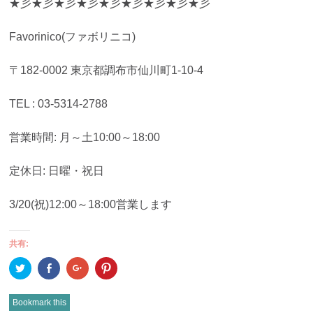
★彡★彡★彡★彡★彡★彡★彡★彡★彡
Favorinico(ファボリニコ)
〒182-0002 東京都調布市仙川町1-10-4
TEL : 03-5314-2788
営業時間: 月～土10:00～18:00
定休日: 日曜・祝日
3/20(祝)12:00～18:00営業します
共有:
ク
Facebook
ク
ク
リ
で
リ
リ
ッ
共
ッ
ッ
ク
有
ク
ク
し
(新
し
し
Bookmark this
て
し
て
て