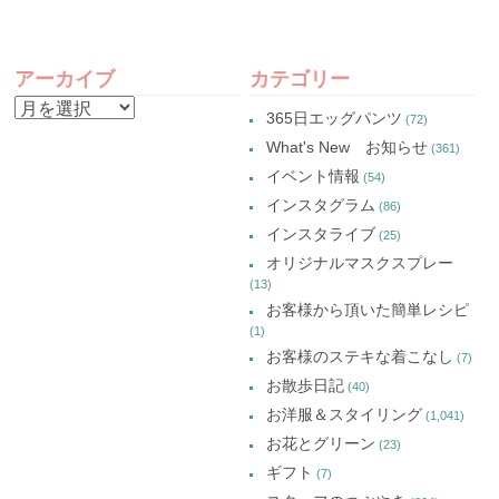
Twitter
い
Google+
Pinterest
で
ウ
で
で
共
ィ
共
共
有
ン
有
有
POST
(新
ド
(新
(新
し
ウ
し
し
アーカイブ
カテゴリー
い
で
い
い
NAVIGATION
ウ
開
ウ
ウ
ア
ィ
き
ィ
ィ
365日エッグパンツ
(72)
ン
ま
ン
ン
ー
ド
す)
ド
ド
What's New お知らせ
(361)
ウ
ウ
ウ
カ
で
で
で
イベント情報
(54)
開
開
開
イ
き
き
き
インスタグラム
ま
ま
ま
(86)
ブ
す)
す)
す)
インスタライブ
(25)
オリジナルマスクスプレー
(13)
お客様から頂いた簡単レシピ
(1)
お客様のステキな着こなし
(7)
お散歩日記
(40)
お洋服＆スタイリング
(1,041)
お花とグリーン
(23)
ギフト
(7)