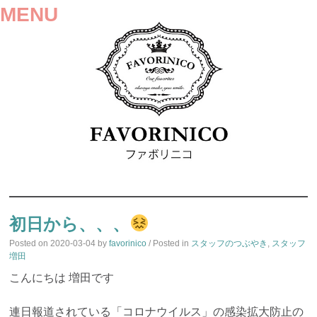
MENU
SKIP
TO
初日から、、、
CONTENT
Posted on
2020-03-04
by
favorinico
/ Posted in
スタッフのつぶやき
,
スタッフ
増田
こんにちは 増田です
連日報道されている「コロナウイルス」の感染拡大防止の