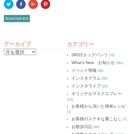
ク
Facebook
ク
ク
リ
で
リ
リ
ッ
共
ッ
ッ
ク
有
ク
ク
し
(新
し
し
Bookmark this
て
し
て
て
Twitter
い
Google+
Pinterest
で
ウ
で
で
共
ィ
共
共
有
ン
有
有
POST
(新
ド
(新
(新
し
ウ
し
し
アーカイブ
カテゴリー
い
で
い
い
NAVIGATION
ウ
開
ウ
ウ
ア
ィ
き
ィ
ィ
365日エッグパンツ
(72)
ン
ま
ン
ン
ー
ド
す)
ド
ド
What's New お知らせ
(361)
ウ
ウ
ウ
カ
で
で
で
イベント情報
(54)
開
開
開
イ
き
き
き
インスタグラム
ま
ま
ま
(86)
ブ
す)
す)
す)
インスタライブ
(25)
オリジナルマスクスプレー
(13)
お客様から頂いた簡単レシピ
(1)
お客様のステキな着こなし
(7)
お散歩日記
(40)