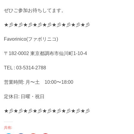
ぜひご参加お待ちしてます。
★彡★彡★彡★彡★彡★彡★彡★彡★彡
Favorinico(ファボリニコ)
〒182-0002 東京都調布市仙川町1-10-4
TEL : 03-5314-2788
営業時間: 月〜土 10:00〜18:00
定休日: 日曜・祝日
★彡★彡★彡★彡★彡★彡★彡★彡★彡
共有: