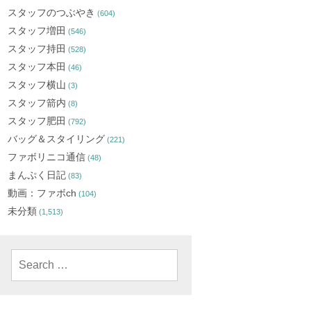
スタッフのつぶやき
(604)
スタッフ増田
(546)
スタッフ持田
(528)
スタッフ本田
(46)
スタッフ横山
(3)
スタッフ箭内
(8)
スタッフ肥田
(792)
バッグ＆スタイリング
(221)
ファボリニコ通信
(48)
まんぷく日記
(83)
動画：ファボch
(104)
未分類
(1,513)
Search
for: