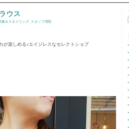
CONTENT
ラウス
洋服＆スタイリング
,
スタッフ増田
れが楽しめる♪エイジレスなセレクトショプ