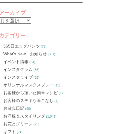
アーカイブ
ア
ー
カ
カテゴリー
イ
365日エッグパンツ
(72)
ブ
What's New お知らせ
(361)
イベント情報
(54)
インスタグラム
(86)
インスタライブ
(25)
オリジナルマスクスプレー
(13)
お客様から頂いた簡単レシピ
(1)
お客様のステキな着こなし
(7)
お散歩日記
(40)
お洋服＆スタイリング
(1,041)
お花とグリーン
(23)
ギフト
(7)