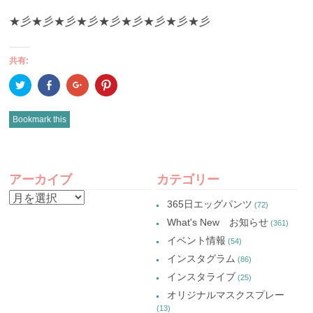
★彡★彡★彡★彡★彡★彡★彡★彡★彡
共有:
ク
Facebook
ク
ク
リ
で
リ
リ
ッ
共
ッ
ッ
ク
有
ク
ク
し
(新
し
し
Bookmark this
て
し
て
て
Twitter
い
Google+
Pinterest
で
ウ
で
で
共
ィ
共
共
有
ン
有
有
POST
(新
ド
(新
(新
し
ウ
し
し
アーカイブ
カテゴリー
い
で
い
い
NAVIGATION
ウ
開
ウ
ウ
ア
ィ
き
ィ
ィ
365日エッグパンツ
(72)
ン
ま
ン
ン
ー
ド
す)
ド
ド
What's New お知らせ
(361)
ウ
ウ
ウ
カ
で
で
で
イベント情報
(54)
開
開
開
イ
き
き
き
インスタグラム
ま
ま
ま
(86)
ブ
す)
す)
す)
インスタライブ
(25)
オリジナルマスクスプレー
(13)