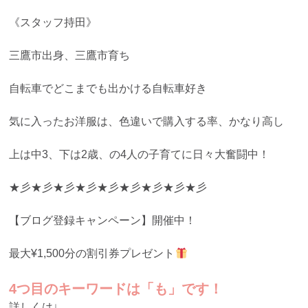
《スタッフ持田》
三鷹市出身、三鷹市育ち
自転車でどこまでも出かける自転車好き
気に入ったお洋服は、色違いで購入する率、かなり高し
上は中3、下は2歳、の4人の子育てに日々大奮闘中！
★彡★彡★彡★彡★彡★彡★彡★彡★彡
【ブログ登録キャンペーン】開催中！
最大¥1,500分の割引券プレゼント
4つ目のキーワードは「も」です！
詳しくは↓