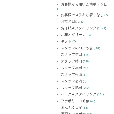
お客様から頂いた簡単レシピ
(1)
お客様のステキな着こなし
(7)
お散歩日記
(40)
お洋服＆スタイリング
(1,041)
お花とグリーン
(23)
ギフト
(7)
スタッフのつぶやき
(604)
スタッフ増田
(546)
スタッフ持田
(528)
スタッフ本田
(46)
スタッフ横山
(3)
スタッフ箭内
(8)
スタッフ肥田
(792)
バッグ＆スタイリング
(221)
ファボリニコ通信
(48)
まんぷく日記
(83)
動画：ファボch