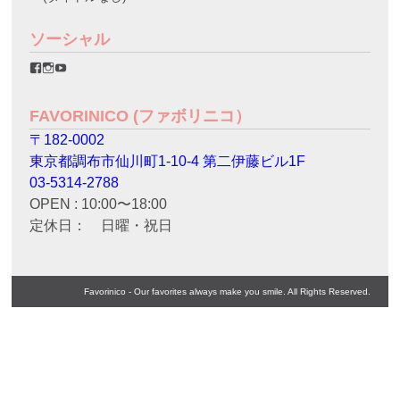
ソーシャル
favorinico.jp
favorinico.jp
staff.favorinico
さ
さ
さ
ん
ん
ん
の
の
の
FAVORINICO (ファボリニコ）
プ
プ
プ
ロ
ロ
ロ
〒182-0002
フ
フ
フ
ィ
ィ
ィ
東京都調布市仙川町1-10-4 第二伊藤ビル1F
ー
ー
ー
ル
ル
ル
03-5314-2788
を
を
を
OPEN : 10:00〜18:00
Facebook
Instagram
YouTube
で
で
で
定休日： 日曜・祝日
表
表
表
示
示
示
Favorinico - Our favorites always make you smile. All Rights Reserved.